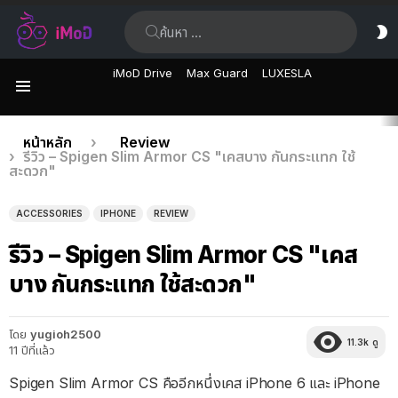
ค้นหา:
ส
ผิ
iMoD Drive
Max Guard
LUXESLA
เมนู
เรื่อง
คุณอยู่ที่นี่:
หน้าหลัก
Review
รีวิว – Spigen Slim Armor CS "เคสบาง กันกระแทก ใช้
ล่าสุด
สะดวก"
ACCESSORIES
IPHONE
REVIEW
รีวิว – Spigen Slim Armor CS "เคส
บาง กันกระแทก ใช้สะดวก"
โดย
yugioh2500
11.3k
ดู
11 ปีที่แล้ว
Spigen Slim Armor CS คืออีกหนึ่งเคส iPhone 6 และ iPhone