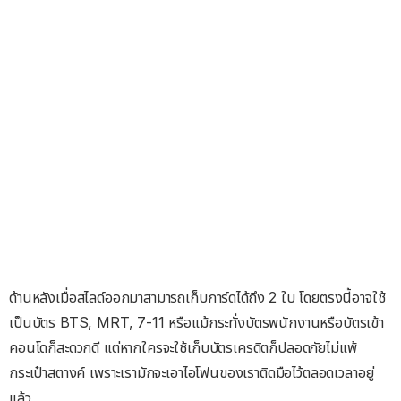
ด้านหลังเมื่อสไลด์ออกมาสามารถเก็บการ์ดได้ถึง 2 ใบ โดยตรงนี้อาจใช้
เป็นบัตร BTS, MRT, 7-11 หรือแม้กระทั่งบัตรพนักงานหรือบัตรเข้า
คอนโดก็สะดวกดี แต่หากใครจะใช้เก็บบัตรเครดิตก็ปลอดภัยไม่แพ้
กระเป๋าสตางค์ เพราะเรามักจะเอาไอโฟนของเราติดมือไว้ตลอดเวลาอยู่
แล้ว