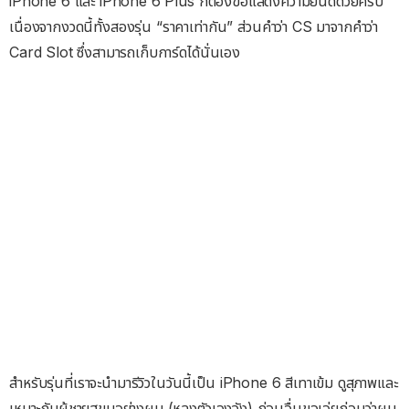
iPhone 6 และ iPhone 6 Plus ก็ต้องขอแสดงความยินดีด้วยครับ
เนื่องจากงวดนี้ทั้งสองรุ่น “ราคาเท่ากัน” ส่วนคำว่า CS มาจากคำว่า
Card Slot ซึ่งสามารถเก็บการ์ดได้นั่นเอง
สำหรับรุ่นที่เราจะนำมารีวิวในวันนี้เป็น iPhone 6 สีเทาเข้ม ดูสุภาพและ
เหมาะกับผู้ชายสุขุมอย่างผม (หลงตัวเองจัง) ก่อนอื่นขอเอ่ยก่อนว่าผม