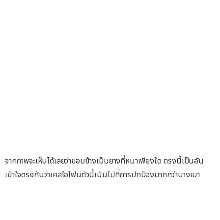
จากภาพจะเห็นได้เลยว่าขอบข้างเป็นยางที่หนาเพียงใด ตรงนี้เป็นอัน
เข้าใจตรงกันว่าเคสไอโฟนตัวนี้เน้นไปที่การปกป้องมากกว่าบางเบา