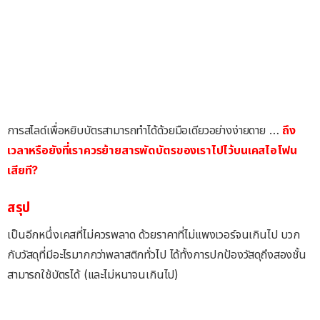
การสไลด์เพื่อหยิบบัตรสามารถทำได้ด้วยมือเดียวอย่างง่ายดาย …
ถึง
เวลาหรือยังที่เราควรย้ายสารพัดบัตรของเราไปไว้บนเคสไอโฟน
เสียที?
สรุป
เป็นอีกหนึ่งเคสที่ไม่ควรพลาด ด้วยราคาที่ไม่แพงเวอร์จนเกินไป บวก
กับวัสดุที่มีอะไรมากกว่าพลาสติกทั่วไป ได้ทั้งการปกป้องวัสดุถึงสองชั้น
สามารถใช้บัตรได้ (และไม่หนาจนเกินไป)