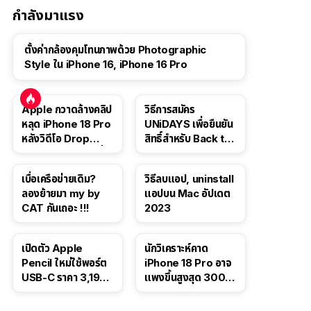
กำลังมาแรง
ตั้งค่ากล้องคุมโทนภาพด้วย Photographic
Style ใน iPhone 16, iPhone 16 Pro
Apple กวาดล้างคลิป
วิธีการสมัคร
หลุด iPhone 18 Pro
UNiDAYS เพื่อยืนยัน
หลังวิดีโอ Drop
สิทธิ์สำหรับ Back to
Test ปลิวหายจากสื่อ
School 2565
โซเชียล
เบื่อเครือข่ายเดิม?
วิธีลบแอป, uninstall
ลองย้ายมา my by
แอปบน Mac อัปเดต
CAT กันเถอะ !!!
2023
เปิดตัว Apple
นักวิเคราะห์คาด
Pencil ใหม่ใช้พอร์ต
iPhone 18 Pro อาจ
USB-C ราคา 3,190
แพงขึ้นสูงสุด 300
บาท ขาย พ.ย. 2023
ดอลลาร์ เริ่มต้นแตะ
นี้
1,399 ดอลลาร์