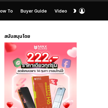
เข้า
สลับ
ow To
Buyer Guide
Video
สู่
ผิว
ระบบ
40:16
สนับสนุนโดย