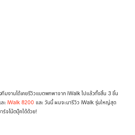
ีมงานได้เคยรีวิวแบตพกพาจาก iWalk ไปแล้วทั้งสิ้น 3 ชิ้น
และ
iWalk 8200
และ วันนี้ ผมจะมารีวิว iWalk รุ่นใหญ่สุด
ร์จโน้ตบุ๊คได้ด้วย!