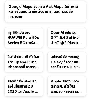
Google Maps อัปเกรด Ask Maps ให้ทำงาน
หลายขั้นตอนได้ เช่น สั่งอาหาร, ติดตามขนส่ง
สาธารณะ
ทรู 5G เปิดจอง
OpenAI อัปเกรด
HUAWEI Pura 90s
GPT-5.6 Sol ใหม่
Series 5G+ พร้อม
สำหรับผู้ใช้ Plus และ
ส่วนลดสูงสุด 19,400
Pro และขยาย GPT-
บาท
5.6 Luna ให้ผู้ใช้ฟรี
ลือ! ลำโพง AI ตัวใหม่
อุปกรณ์ Samsung
จาก OpenAI ขนาด
Galaxy ที่คาดว่าจะ
เท่าลูกฮอกกี้ คาดราคา
รองรับ One UI 9.5
เริ่มราว 10,000 บาท
ยอดจัดส่ง iPad ลด
Apple ครอง 65%
ลงในไตรมาส 2 ปี
ตลาดสมาร์ตโฟน
2026 แต่ Apple ยัง
พรีเมียม หลังตลาดทำ
ครองผู้นำตลาด
สถิติสูงสุดใหม่
แท็บเล็ต