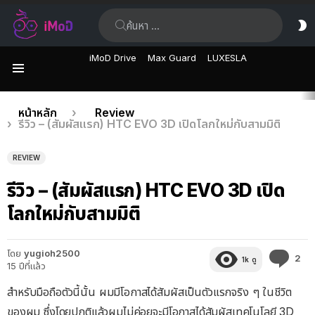
ค้นหา:
ส
ผิ
iMoD Drive
Max Guard
LUXESLA
เมนู
เรื่อง
คุณอยู่ที่นี่:
หน้าหลัก
Review
รีวิว – (สัมผัสแรก) HTC EVO 3D เปิดโลกใหม่กับสามมิติ
ล่าสุด
REVIEW
รีวิว – (สัมผัสแรก) HTC EVO 3D เปิด
โลกใหม่กับสามมิติ
โดย
yugioh2500
คว
2
1k
ดู
15 ปีที่แล้ว
คิด
เห็
สำหรับมือถือตัวนี้นั้น ผมมีโอกาสได้สัมผัสเป็นตัวแรกจริง ๆ ในชีวิต
ของผม ซึ่งโดยปกติแล้วผมไม่ค่อยจะมีโอกาสได้สัมผัสเทคโนโลยี 3D