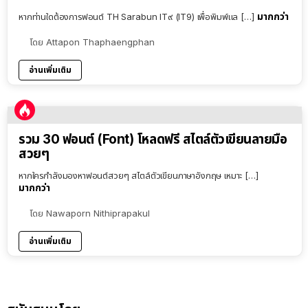
มากกว่า
หากท่านใดต้องการฟอนต์ TH Sarabun IT๙ (IT9) เพื่อพิมพ์แล […]
โดย
Attapon Thaphaengphan
อ่านเพิ่มเติม
รวม 30 ฟอนต์ (Font) โหลดฟรี สไตล์ตัวเขียนลายมือ
สวยๆ
หากใครกำลังมองหาฟอนต์สวยๆ สไตล์ตัวเขียนภาษาอังกฤษ เหมาะ […]
มากกว่า
โดย
Nawaporn Nithiprapakul
อ่านเพิ่มเติม