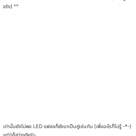
จริง) ^^
เท่านั้นยังไม่พอ LED แฟลชก็ยังมาเป็นคู่เช่นกัน (เพื่ออะไรก็ไม่รู้ -*-)
แต่ว่าก็สว่างดีครับ