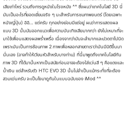
เสียเท่าไหร่ รวมถึงการดูหนังในโรงหนัง ^^ ซึ่งผมว่าเทคโนโลยี 3D นี่
มันเป็นอะไรที่ยอดเยี่ยมจริง ๆ นะสำหรับการชมภาพยนตร์ (โดยเฉพาะ
หนังญี่ปุ่น) อิอิ… แต่ครับ ทุกอย่างย่อมมีแต่อยู่ ผมว่าการแสดงผล
แบบ 3D นั้นมันออกแนวเพื่อความบันเทิงเสียมากกว่า ยังไม่เหมาะที่จะ
มาใช้เพื่อนแสดงผลพร่ำเพรื่อ เนื่องจากว่ามันจะลำบากและปวดตาไปนิด
เพราะมันเป็นการซ้อนภาพ 2 ภาพเพื่อหลอกสายตาเราว่ามันมีมิติขึ้นมา
นั่นเอง (อาจทำให้เวียนหัวสำหรับบางท่าน) ที่นี้มาพูดถึงเทคโนโลยีกัน
ภาพ 3D ที่ได้มานั้นหากเป็นสมัยก่อนอาจจะต้องใส่แว่นสี ๆ คือแดงและ
น้ำเงิน แต่สำหรับตัว HTC EVO 3D นั้นไม่จำเป็นแม้กระทั่งที่จะต้อง
สวมแว่นครับ จะเป็นไงมาดูกันในแบบฉบับของ iMod ^^