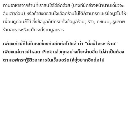
ทานอาหารจากร้านที่เราสนใจได้อีกด้วย (บางทีนัดล่วงหน้านานเดี๋ยวจะ
ลืมเสียก่อน) หรือถ้ายังตัดสินใจเลือกร้านไม่ได้ก็สามารถแชร์ข้อมูลไปให้
เพื่อนดูก่อนก็ได้ ซึ่งข้อมูลก็มีครบทั้งข้อมูลร้าน, รีวิว, คะแนน, รูปภาพ
ร้านอาหารหรือแม้กระทั่งเมนูอาหาร
เพียงเท่านี้ก็ไม่ต้องเกี่ยงกันอีกต่อไปแล้วว่า “มื้อนี้ใครหาร้าน”
เพียงแค่ดาวน์โหลด iPick แล้วทุกอย่างก็จะง่ายขี้น ไม่จำเป็นต้อง
ตามเซฟกระทู้รีวิวอาหารในเว็บบอร์ดให้ยุ่งยากอีกต่อไป