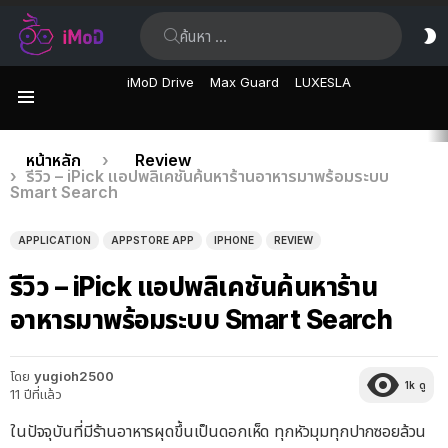
ค้นหา:
ส
ผิ
iMoD Drive
Max Guard
LUXESLA
เมนู
เรื่อง
คุณอยู่ที่นี่:
หน้าหลัก
Review
รีวิว – iPick แอปพลิเคชันค้นหาร้านอาหารมาพร้อมระบบ
ล่าสุด
Smart Search
APPLICATION
APPSTORE APP
IPHONE
REVIEW
รีวิว – iPick แอปพลิเคชันค้นหาร้าน
อาหารมาพร้อมระบบ Smart Search
โดย
yugioh2500
1k
ดู
11 ปีที่แล้ว
ในปัจจุบันที่มีร้านอาหารผุดขึ้นเป็นดอกเห็ด ทุกหัวมุมทุกปากซอยล้วน