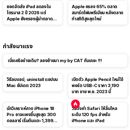
ยอดจัดส่ง iPad ลดลงใน
Apple ครอง 65% ตลาด
ไตรมาส 2 ปี 2026 แต่
สมาร์ตโฟนพรีเมียม หลังตลาด
Apple ยังครองผู้นำตลาด
ทำสถิติสูงสุดใหม่
แท็บเล็ต
กำลังมาแรง
เบื่อเครือข่ายเดิม? ลองย้ายมา my by CAT กันเถอะ !!!
วิธีลบแอป, uninstall แอปบน
เปิดตัว Apple Pencil ใหม่ใช้
Mac อัปเดต 2023
พอร์ต USB-C ราคา 3,190
บาท ขาย พ.ย. 2023 นี้
นักวิเคราะห์คาด iPhone 18
วิธีตั้งค่า Safari ให้ลื่นไหล
Pro อาจแพงขึ้นสูงสุด 300
ระดับ 120 fps สำหรับ
ดอลลาร์ เริ่มต้นแตะ 1,399
iPhone และ iPad
ดอลลาร์