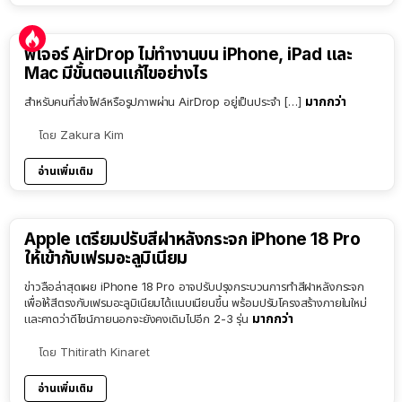
ฟีเจอร์ AirDrop ไม่ทำงานบน iPhone, iPad และ
Mac มีขั้นตอนแก้ไขอย่างไร
มากกว่า
สำหรับคนที่ส่งไฟล์หรือรูปภาพผ่าน AirDrop อยู่เป็นประจำ […]
โดย
Zakura Kim
อ่านเพิ่มเติม
Apple เตรียมปรับสีฝาหลังกระจก iPhone 18 Pro
ให้เข้ากับเฟรมอะลูมิเนียม
ข่าวลือล่าสุดเผย iPhone 18 Pro อาจปรับปรุงกระบวนการทำสีฝาหลังกระจก
เพื่อให้สีตรงกับเฟรมอะลูมิเนียมได้แนบเนียนขึ้น พร้อมปรับโครงสร้างภายในใหม่
มากกว่า
และคาดว่าดีไซน์ภายนอกจะยังคงเดิมไปอีก 2-3 รุ่น
โดย
Thitirath Kinaret
อ่านเพิ่มเติม