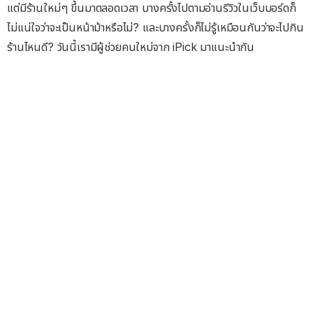
แต่มีร้านใหม่ๆ ขึ้นมาตลอดเวลา บางครั้งไปตามอ่านรีวิวในเว็บบอร์ดก็
ไม่แน่ใจว่าจะเป็นหน้าม้าหรือไม่? และบางครั้งก็ไม่รู้เหมือนกันว่าจะไปกิน
ร้านไหนดี? วันนี้เรามีผู้ช่วยคนใหม่จาก iPick มาแนะนำกัน