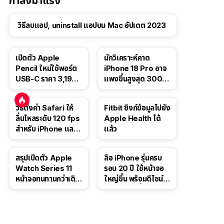
กำลังมาแรง
วิธีลบแอป, uninstall แอปบน Mac อัปเดต 2023
เปิดตัว Apple
นักวิเคราะห์คาด
Pencil ใหม่ใช้พอร์ต
iPhone 18 Pro อาจ
USB-C ราคา 3,190
แพงขึ้นสูงสุด 300
บาท ขาย พ.ย. 2023
ดอลลาร์ เริ่มต้นแตะ
นี้
1,399 ดอลลาร์
วิธีตั้งค่า Safari ให้
Fitbit ซิงก์ข้อมูลไปยัง
ลื่นไหลระดับ 120 fps
Apple Health ได้
สำหรับ iPhone และ
แล้ว
iPad
สรุปเปิดตัว Apple
ลือ iPhone รุ่นครบ
Watch Series 11
รอบ 20 ปี ใช้หน้าจอ
หน้าจอทนทานกว่าเดิม
ใหญ่ขึ้น พร้อมดีไซน์ไร้
2 เท่า เน้นฟีเจอร์
ขอบโค้งทั้งสี่ด้าน
สุขภาพ