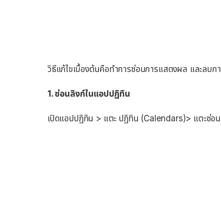
วิธีแก้ไขเบื้องต้นคือทำการซ่อนการแสดงผล และลบการต
1. ซ่อนลิงก์ในแอปปฏิทิน
เปิดแอปปฏิทิน > แตะ ปฏิทิน (Calendars)> แตะซ่