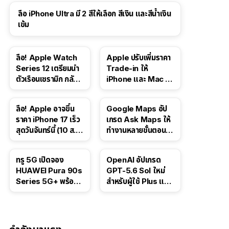
ลือ iPhone Ultra มี 2 สีให้เลือก สีเงิน และสีน้ำเงิน
เข้ม
ลือ! Apple Watch
Apple ปรับเพิ่มราคา
Series 12 เตรียมนำ
Trade-in ให้
ตัวเรือนเซรามิก กลับ
iPhone และ Mac ใน
มา
สหรัฐฯ
ลือ! Apple อาจขึ้น
Google Maps อัป
ราคา iPhone 17 เร็ว
เกรด Ask Maps ให้
สุดวันจันทร์นี้ (10 ส.ค.
ทำงานหลายขั้นตอนได้
2026)
เช่น สั่งอาหาร,
ติดตามขนส่ง
ทรู 5G เปิดจอง
OpenAI อัปเกรด
สาธารณะ
HUAWEI Pura 90s
GPT-5.6 Sol ใหม่
Series 5G+ พร้อม
สำหรับผู้ใช้ Plus และ
ส่วนลดสูงสุด 19,400
Pro และขยาย GPT-
บาท
5.6 Luna ให้ผู้ใช้ฟรี