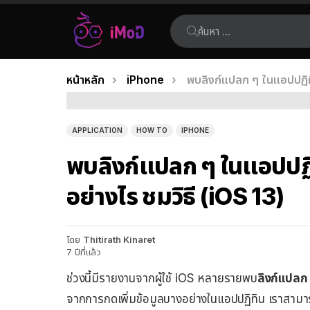
ค้นหา:
คุณอยู่ที่นี่:
หน้าหลัก
iPhone
พบลิงก์แปลก ๆ ในแอปปฏิท
เรื่อง
ล่าสุด
APPLICATION
HOW TO
IPHONE
พบลิงก์แปลก ๆ ในแอปปฏ
อย่างไร ชมวิธี (iOS 13)
โดย
Thitirath Kinaret
7 ปีที่แล้ว
ช่วงนี้มีรายงานจากผู้ใช้ iOS หลายรายพบ
ลิงก์แปลก
จากการกดเพิ่มข้อมูลบางอย่างในแอปปฏิทิน เราสาม