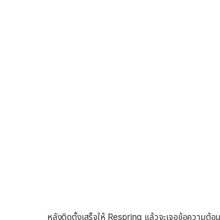
หลังติดตั้งเสร็จให้ Respring แล้วจะเจอข้อความต้อ