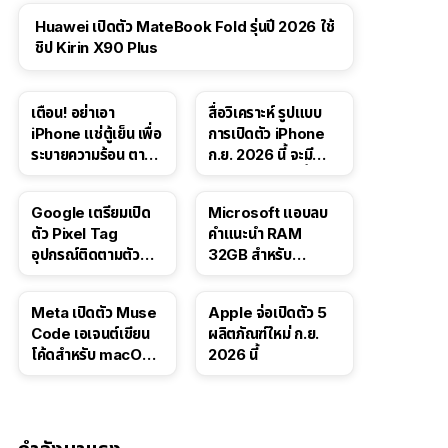
Huawei เปิดตัว MateBook Fold รุ่นปี 2026 ใช้
ชิป Kirin X90 Plus
เตือน! อย่าเอา
สื่อวิเคราะห์ รูปแบบ
iPhone แช่ตู้เย็น เพื่อ
การเปิดตัว iPhone
ระบายความร้อน ตาม
ก.ย. 2026 นี้ จะมี
คำแนะนำใน TikTok
“ชีวิตชีวา” มากขึ้น
Google เตรียมเปิด
Microsoft แอบลบ
ตัว Pixel Tag
คำแนะนำ RAM
อุปกรณ์ติดตามตัว
32GB สำหรับ
ราคาเดียวกับ AirTag
Windows 11 ออก
จากเว็บตัวเอง
Meta เปิดตัว Muse
Apple จ่อเปิดตัว 5
Code เอเจนต์เขียน
ผลิตภัณฑ์ใหม่ ก.ย.
โค้ดสำหรับ macOS
2026 นี้
และ Linux