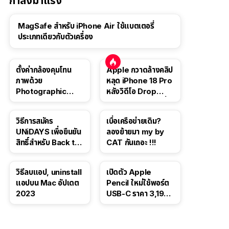
กำลังมาแรง
MagSafe สำหรับ iPhone Air ใช้แบตเตอรี่
ประเภทเดียวกับตัวเครื่อง
ตั้งค่ากล้องคุมโทน
Apple กวาดล้างคลิป
ภาพด้วย
หลุด iPhone 18 Pro
Photographic
หลังวิดีโอ Drop
Style ใน iPhone 16,
Test ปลิวหายจากสื่อ
iPhone 16 Pro
โซเชียล
วิธีการสมัคร
เบื่อเครือข่ายเดิม?
UNiDAYS เพื่อยืนยัน
ลองย้ายมา my by
สิทธิ์สำหรับ Back to
CAT กันเถอะ !!!
School 2565
วิธีลบแอป, uninstall
เปิดตัว Apple
แอปบน Mac อัปเดต
Pencil ใหม่ใช้พอร์ต
2023
USB-C ราคา 3,190
บาท ขาย พ.ย. 2023
นี้