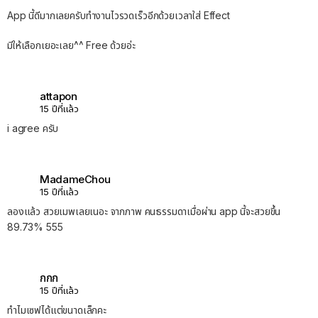
App นี้ดีมากเลยครับทำงานไวรวดเร็วอีกด้วยเวลาใส่ Effect
มีให้เลือกเยอะเลย^^ Free ด้วยอ่ะ
attapon
15 ปีที่แล้ว
i agree ครับ
MadameChou
15 ปีที่แล้ว
ลองแล้ว สวยเมพเลยเนอะ จากภาพ คนธรรมดาเมื่อผ่าน app นี้จะสวยขึ้น
89.73% 555
กกก
15 ปีที่แล้ว
ทำไมเซฟได้แต่ขนาดเล็กคะ