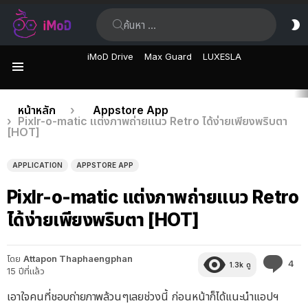
ค้นหา:
ส
ผิ
iMoD Drive
Max Guard
LUXESLA
เมนู
เรื่อง
คุณอยู่ที่นี่:
หน้าหลัก
Appstore App
Pixlr-o-matic แต่งภาพถ่ายแนว Retro ได้ง่ายเพียงพริบตา
ล่าสุด
[HOT]
APPLICATION
APPSTORE APP
Pixlr-o-matic แต่งภาพถ่ายแนว Retro
ได้ง่ายเพียงพริบตา [HOT]
โดย
Attapon Thaphaengphan
คว
4
1.3k
ดู
15 ปีที่แล้ว
คิด
เห็
เอาใจคนที่ชอบถ่ายภาพล้วนๆเลยช่วงนี้ ก่อนหน้าก็ได้แนะนำแอปฯ