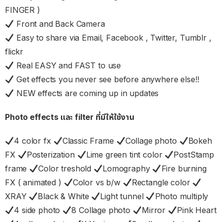
FINGER )
Front and Back Camera
Easy to share via Email, Facebook , Twitter, Tumblr ,
flickr
Real EASY and FAST to use
Get effects you never see before anywhere else!!
NEW effects are coming up in updates
Photo effects และ filter ที่มีให้ใช้งาน
4 color fx
Classic Frame
Collage photo
Bokeh
FX
Posterization
Lime green tint color
PostStamp
frame
Color treshold
Lomography
Fire burning
FX ( animated )
Color vs b/w
Rectangle color
XRAY
Black & White
Light tunnel
Photo multiply
4 side photo
8 Collage photo
Mirror
Pink Heart