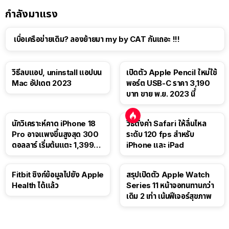
กำลังมาแรง
เบื่อเครือข่ายเดิม? ลองย้ายมา my by CAT กันเถอะ !!!
วิธีลบแอป, uninstall แอปบน
เปิดตัว Apple Pencil ใหม่ใช้
Mac อัปเดต 2023
พอร์ต USB-C ราคา 3,190
บาท ขาย พ.ย. 2023 นี้
นักวิเคราะห์คาด iPhone 18
วิธีตั้งค่า Safari ให้ลื่นไหล
Pro อาจแพงขึ้นสูงสุด 300
ระดับ 120 fps สำหรับ
ดอลลาร์ เริ่มต้นแตะ 1,399
iPhone และ iPad
ดอลลาร์
Fitbit ซิงก์ข้อมูลไปยัง Apple
สรุปเปิดตัว Apple Watch
Health ได้แล้ว
Series 11 หน้าจอทนทานกว่า
เดิม 2 เท่า เน้นฟีเจอร์สุขภาพ