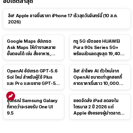
อัปเดตล่าสุด
ลือ! Apple อาจขึ้นราคา iPhone 17 เร็วสุดวันจันทร์นี้ (10 ส.ค.
2026)
Google Maps อัปเกรด
ทรู 5G เปิดจอง HUAWEI
Ask Maps ให้ทำงานหลาย
Pura 90s Series 5G+
ขั้นตอนได้ เช่น สั่งอาหาร,
พร้อมส่วนลดสูงสุด 19,400
ติดตามขนส่งสาธารณะ
บาท
OpenAI อัปเกรด GPT-5.6
ลือ! ลำโพง AI ตัวใหม่จาก
Sol ใหม่ สำหรับผู้ใช้ Plus
OpenAI ขนาดเท่าลูกฮอกกี้
และ Pro และขยาย GPT-5.6
คาดราคาเริ่มราว 10,000
Luna ให้ผู้ใช้ฟรี
บาท
อุปกรณ์ Samsung Galaxy
ยอดจัดส่ง iPad ลดลงใน
ที่คาดว่าจะรองรับ One UI
ไตรมาส 2 ปี 2026 แต่
9.5
Apple ยังครองผู้นำตลาด
แท็บเล็ต