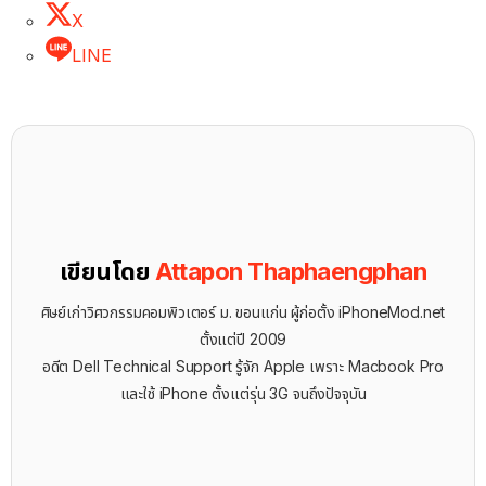
X
LINE
เขียนโดย
Attapon Thaphaengphan
ศิษย์เก่าวิศวกรรมคอมพิวเตอร์ ม. ขอนแก่น ผู้ก่อตั้ง iPhoneMod.net
ตั้งแต่ปี 2009
อดีต Dell Technical Support รู้จัก ​Apple เพราะ Macbook Pro
และใช้ iPhone ตั้งแต่รุ่น 3G จนถึงปัจจุบัน