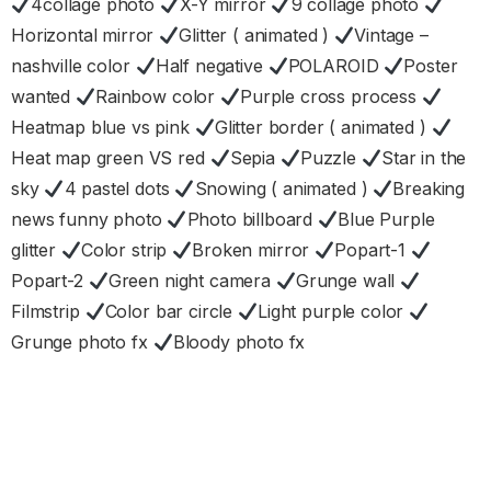
4collage photo
X-Y mirror
9 collage photo
Horizontal mirror
Glitter ( animated )
Vintage –
nashville color
Half negative
POLAROID
Poster
wanted
Rainbow color
Purple cross process
Heatmap blue vs pink
Glitter border ( animated )
Heat map green VS red
Sepia
Puzzle
Star in the
sky
4 pastel dots
Snowing ( animated )
Breaking
news funny photo
Photo billboard
Blue Purple
glitter
Color strip
Broken mirror
Popart-1
Popart-2
Green night camera
Grunge wall
Filmstrip
Color bar circle
Light purple color
Grunge photo fx
Bloody photo fx