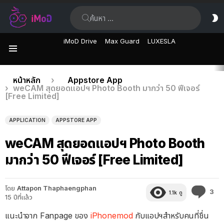
ค้นหา:
ส
ผิ
iMoD Drive
Max Guard
LUXESLA
เมนู
เรื่อง
คุณอยู่ที่นี่:
หน้าหลัก
Appstore App
weCAM สุดยอดแอปฯ Photo Booth มากว่า 50 ฟีเจอร์
ล่าสุด
[Free Limited]
APPLICATION
APPSTORE APP
weCAM สุดยอดแอปฯ Photo Booth
มากว่า 50 ฟีเจอร์ [Free Limited]
โดย
Attapon Thaphaengphan
คว
3
1.1k
ดู
15 ปีที่แล้ว
คิด
เห็
แนะนำจาก Fanpage ของ
iPhonemod
กับแอปฯสำหรับคนที่ชื่น