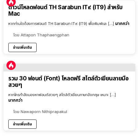
ดาวน์โหลดฟอนต์ TH Sarabun IT๙ (IT9) สำหรับ
Mac
มากกว่า
หากท่านใดต้องการฟอนต์ TH Sarabun IT๙ (IT9) เพื่อพิมพ์แล […]
โดย
Attapon Thaphaengphan
อ่านเพิ่มเติม
รวม 30 ฟอนต์ (Font) โหลดฟรี สไตล์ตัวเขียนลายมือ
สวยๆ
หากใครกำลังมองหาฟอนต์สวยๆ สไตล์ตัวเขียนภาษาอังกฤษ เหมาะ […]
มากกว่า
โดย
Nawaporn Nithiprapakul
อ่านเพิ่มเติม