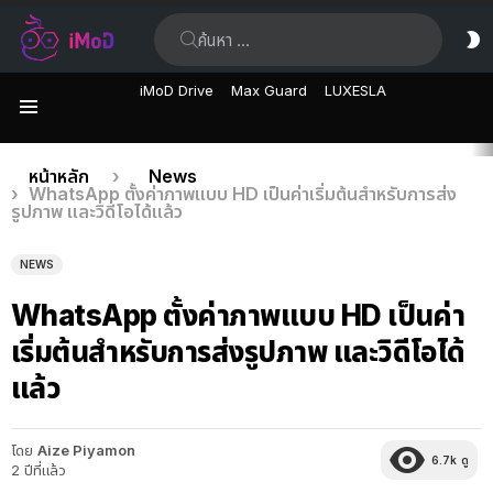
ค้นหา:
ส
ผิ
iMoD Drive
Max Guard
LUXESLA
เมนู
เรื่อง
คุณอยู่ที่นี่:
หน้าหลัก
News
WhatsApp ตั้งค่าภาพแบบ HD เป็นค่าเริ่มต้นสำหรับการส่ง
ล่าสุด
รูปภาพ และวิดีโอได้แล้ว
NEWS
WhatsApp ตั้งค่าภาพแบบ HD เป็นค่า
เริ่มต้นสำหรับการส่งรูปภาพ และวิดีโอได้
แล้ว
โดย
Aize Piyamon
6.7k
ดู
2 ปีที่แล้ว