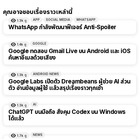
คุณอาจชอบเรื่องราวเหล่านี้
APP
SOCIAL MEDIA
WHATSAPP
1.3k
ดู
WhatsApp กำลังพัฒนาฟีเจอร์ Anti-Spoiler
GOOGLE
1.4k
ดู
Google ทดสอบ Gmail Live บน Android และ iOS
ค้นหาอีเมลด้วยเสียง
ANDROID NEWS
1.3k
ดู
Google Labs เปิดตัว Dreambeans ผู้ช่วย AI ส่วน
ตัว อ่านข้อมูลผู้ใช้ แล้วสรุปเรื่องราวทุกเช้า
AI
1.3k
ดู
ChatGPT บนมือถือ สั่งคุม Codex บน Windows
ได้แล้ว
NEWS
1.7k
ดู