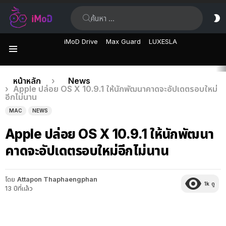
ค้นหา:
ส
ผิ
iMoD Drive
Max Guard
LUXESLA
เมนู
เรื่อง
คุณอยู่ที่นี่:
หน้าหลัก
News
Apple ปล่อย OS X 10.9.1 ให้นักพัฒนาคาดจะอัปเดตรอบใหม่
ล่าสุด
อีกไม่นาน
MAC
NEWS
Apple ปล่อย OS X 10.9.1 ให้นักพัฒนา
คาดจะอัปเดตรอบใหม่อีกไม่นาน
โดย
Attapon Thaphaengphan
1k
ดู
13 ปีที่แล้ว