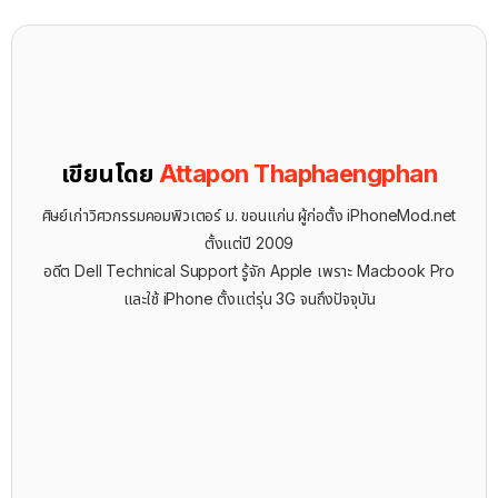
เขียนโดย
Attapon Thaphaengphan
ศิษย์เก่าวิศวกรรมคอมพิวเตอร์ ม. ขอนแก่น ผู้ก่อตั้ง iPhoneMod.net
ตั้งแต่ปี 2009
อดีต Dell Technical Support รู้จัก ​Apple เพราะ Macbook Pro
และใช้ iPhone ตั้งแต่รุ่น 3G จนถึงปัจจุบัน