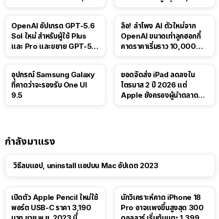
ติดตามขนส่งสาธารณะ
บาท
OpenAI อัปเกรด GPT-5.6
ลือ! ลำโพง AI ตัวใหม่จาก
Sol ใหม่ สำหรับผู้ใช้ Plus
OpenAI ขนาดเท่าลูกฮอกกี้
และ Pro และขยาย GPT-5.6
คาดราคาเริ่มราว 10,000
Luna ให้ผู้ใช้ฟรี
บาท
อุปกรณ์ Samsung Galaxy
ยอดจัดส่ง iPad ลดลงใน
ที่คาดว่าจะรองรับ One UI
ไตรมาส 2 ปี 2026 แต่
9.5
Apple ยังครองผู้นำตลาด
แท็บเล็ต
กำลังมาแรง
วิธีลบแอป, uninstall แอปบน Mac อัปเดต 2023
เปิดตัว Apple Pencil ใหม่ใช้
นักวิเคราะห์คาด iPhone 18
พอร์ต USB-C ราคา 3,190
Pro อาจแพงขึ้นสูงสุด 300
บาท ขาย พ.ย. 2023 นี้
ดอลลาร์ เริ่มต้นแตะ 1,399