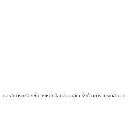
และสามารถเรียกชั้นวางหนังสือกลับมาอีกครั้งด้วยการแตะจุดสามจุด