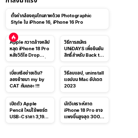
กำลังมาแรง
ตั้งค่ากล้องคุมโทนภาพด้วย Photographic
Style ใน iPhone 16, iPhone 16 Pro
Apple กวาดล้างคลิป
วิธีการสมัคร
หลุด iPhone 18 Pro
UNiDAYS เพื่อยืนยัน
หลังวิดีโอ Drop
สิทธิ์สำหรับ Back to
Test ปลิวหายจากสื่อ
School 2565
โซเชียล
เบื่อเครือข่ายเดิม?
วิธีลบแอป, uninstall
ลองย้ายมา my by
แอปบน Mac อัปเดต
CAT กันเถอะ !!!
2023
เปิดตัว Apple
นักวิเคราะห์คาด
Pencil ใหม่ใช้พอร์ต
iPhone 18 Pro อาจ
USB-C ราคา 3,190
แพงขึ้นสูงสุด 300
บาท ขาย พ.ย. 2023
ดอลลาร์ เริ่มต้นแตะ
นี้
1,399 ดอลลาร์