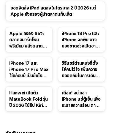
ยอดจัดส่ง iPad ลดลงในไตรมาส 2 ปี 2026 แต่
Apple ยังครองผู้นำตลาดแท็บเล็ต
Apple ครอง 65%
iPhone 18 Pro และ
ตลาดสมาร์ตโฟน
iPhone จอพับ อาจ
พรีเมียม หลังตลาดทำ
ของขาดช่วงเปิดขาย
สถิติสูงสุดใหม่
จากปัญหา DRAM
41:47
iPhone 17 และ
วิธีแชร์ตำแหน่งที่ตั้ง
iPhone 17 Pro Max
ให้คนไว้ใจ เพิ่มความ
ใช้เกือบปี เป็นยังไง
ปลอดภัยในการเดิน
บ้าง — เล่า
ทาง สำหรับ iPhone,
ประสบการณ์จริง
iPad
Huawei เปิดตัว
เตือน! อย่าเอา
MateBook Fold รุ่น
iPhone แช่ตู้เย็น เพื่อ
ปี 2026 ใช้ชิป Kirin
ระบายความร้อน ตาม
X90 Plus
คำแนะนำใน TikTok