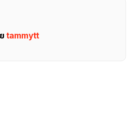
ดย
tammytt