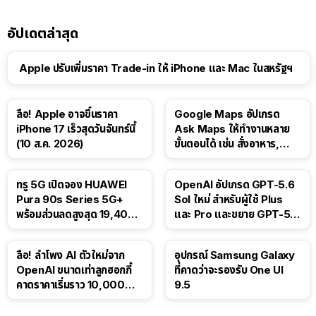
อัปเดตล่าสุด
Apple ปรับเพิ่มราคา Trade-in ให้ iPhone และ Mac ในสหรัฐฯ
ลือ! Apple อาจขึ้นราคา
Google Maps อัปเกรด
iPhone 17 เร็วสุดวันจันทร์นี้
Ask Maps ให้ทำงานหลาย
(10 ส.ค. 2026)
ขั้นตอนได้ เช่น สั่งอาหาร,
ติดตามขนส่งสาธารณะ
ทรู 5G เปิดจอง HUAWEI
OpenAI อัปเกรด GPT-5.6
Pura 90s Series 5G+
Sol ใหม่ สำหรับผู้ใช้ Plus
พร้อมส่วนลดสูงสุด 19,400
และ Pro และขยาย GPT-5.6
บาท
Luna ให้ผู้ใช้ฟรี
ลือ! ลำโพง AI ตัวใหม่จาก
อุปกรณ์ Samsung Galaxy
OpenAI ขนาดเท่าลูกฮอกกี้
ที่คาดว่าจะรองรับ One UI
คาดราคาเริ่มราว 10,000
9.5
บาท