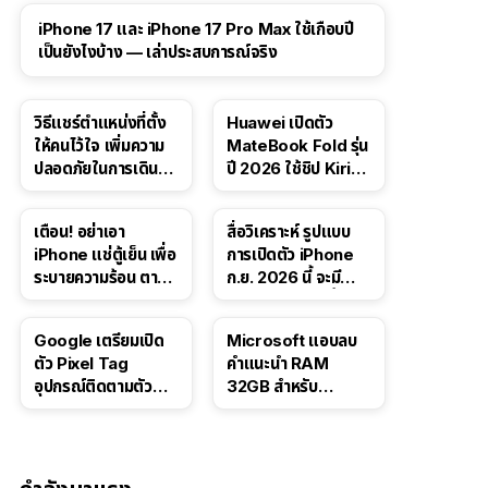
41:47
iPhone 17 และ iPhone 17 Pro Max ใช้เกือบปี
เป็นยังไงบ้าง — เล่าประสบการณ์จริง
วิธีแชร์ตำแหน่งที่ตั้ง
Huawei เปิดตัว
ให้คนไว้ใจ เพิ่มความ
MateBook Fold รุ่น
ปลอดภัยในการเดิน
ปี 2026 ใช้ชิป Kirin
ทาง สำหรับ iPhone,
X90 Plus
iPad
เตือน! อย่าเอา
สื่อวิเคราะห์ รูปแบบ
iPhone แช่ตู้เย็น เพื่อ
การเปิดตัว iPhone
ระบายความร้อน ตาม
ก.ย. 2026 นี้ จะมี
คำแนะนำใน TikTok
“ชีวิตชีวา” มากขึ้น
Google เตรียมเปิด
Microsoft แอบลบ
ตัว Pixel Tag
คำแนะนำ RAM
อุปกรณ์ติดตามตัว
32GB สำหรับ
ราคาเดียวกับ AirTag
Windows 11 ออก
จากเว็บตัวเอง