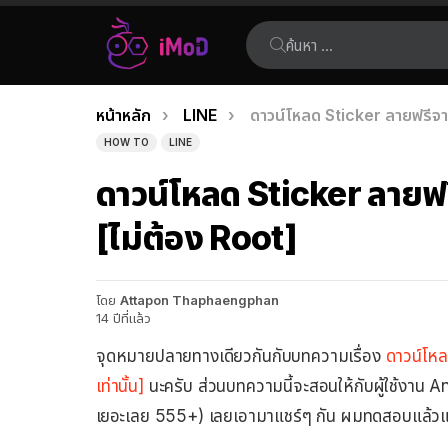
ค้นหา:
คุณอยู่ที่นี่:
หน้าหลัก
LINE
ดาวน์โหลด Sticker ลายฟรีจา
เรื่อง
HOW TO
LINE
ล่าสุด
ดาวน์โหลด Sticker ลาย
[ไม่ต้อง Root]
โดย
Attapon Thaphaengphan
14 ปีที่แล้ว
จุดหมายปลายทางเดียวกันกับบทความเรื่อง
ดาวน์โหล
เท่านั้น]
นะครับ ส่วนบทความนี้จะสอนให้กับผู้ใช้งา
เยอะเลย 555+) เลยเอามาแชร์ๆ กัน ผมทดสอบแล้วแหละ