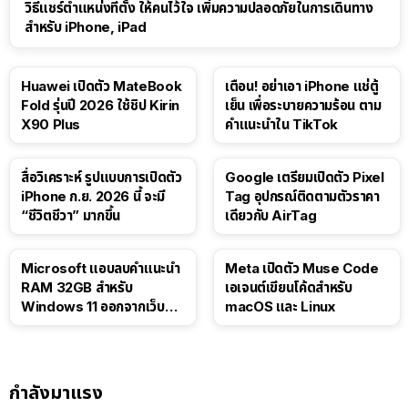
วิธีแชร์ตำแหน่งที่ตั้ง ให้คนไว้ใจ เพิ่มความปลอดภัยในการเดินทาง
สำหรับ iPhone, iPad
Huawei เปิดตัว MateBook
เตือน! อย่าเอา iPhone แช่ตู้
Fold รุ่นปี 2026 ใช้ชิป Kirin
เย็น เพื่อระบายความร้อน ตาม
X90 Plus
คำแนะนำใน TikTok
สื่อวิเคราะห์ รูปแบบการเปิดตัว
Google เตรียมเปิดตัว Pixel
iPhone ก.ย. 2026 นี้ จะมี
Tag อุปกรณ์ติดตามตัวราคา
“ชีวิตชีวา” มากขึ้น
เดียวกับ AirTag
Microsoft แอบลบคำแนะนำ
Meta เปิดตัว Muse Code
RAM 32GB สำหรับ
เอเจนต์เขียนโค้ดสำหรับ
Windows 11 ออกจากเว็บตัว
macOS และ Linux
เอง
กำลังมาแรง