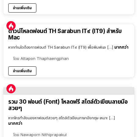
อ่านเพิ่มเติม
ดาวน์โหลดฟอนต์ TH Sarabun IT๙ (IT9) สำหรับ
Mac
มากกว่า
หากท่านใดต้องการฟอนต์ TH Sarabun IT๙ (IT9) เพื่อพิมพ์แล […]
โดย
Attapon Thaphaengphan
อ่านเพิ่มเติม
รวม 30 ฟอนต์ (Font) โหลดฟรี สไตล์ตัวเขียนลายมือ
สวยๆ
หากใครกำลังมองหาฟอนต์สวยๆ สไตล์ตัวเขียนภาษาอังกฤษ เหมาะ […]
มากกว่า
โดย
Nawaporn Nithiprapakul