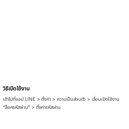
วิธีเปิดใช้งาน
เข้าไปที่แอป LINE > ตั้งค่า > ความเป็นส่วนตัว > เลื่อนเปิดใช้งาน
“ล็อครหัสผ่าน” > ตั้งค่ารหัสผ่าน