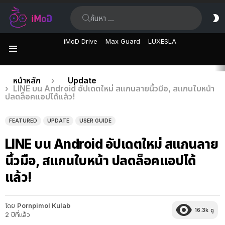
ค้นหา:
ส
ผิ
iMoD Drive
Max Guard
LUXESLA
เมนู
เรื่อง
คุณอยู่ที่นี่:
หน้าหลัก
Update
LINE บน Android อัปเดตใหม่ สแกนลายนิ้วมือ, สแกนใบหน้า
ล่าสุด
ปลดล็อคแอปได้แล้ว!
FEATURED
UPDATE
USER GUIDE
LINE บน Android อัปเดตใหม่ สแกนลาย
นิ้วมือ, สแกนใบหน้า ปลดล็อคแอปได้
แล้ว!
โดย
Pornpimol Kulab
16.3k
ดู
2 ปีที่แล้ว