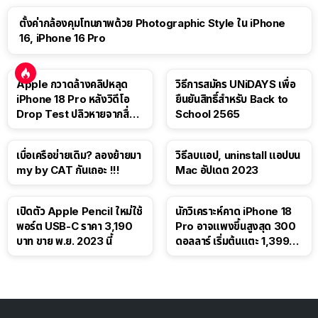
ตั้งค่ากล้องคุมโทนภาพด้วย Photographic Style ใน iPhone
16, iPhone 16 Pro
Apple กวาดล้างคลิปหลุด
วิธีการสมัคร UNiDAYS เพื่อ
iPhone 18 Pro หลังวิดีโอ
ยืนยันสิทธิ์สำหรับ Back to
Drop Test ปลิวหายจากสื่อ
School 2565
โซเชียล
เบื่อเครือข่ายเดิม? ลองย้ายมา
วิธีลบแอป, uninstall แอปบน
my by CAT กันเถอะ !!!
Mac อัปเดต 2023
เปิดตัว Apple Pencil ใหม่ใช้
นักวิเคราะห์คาด iPhone 18
พอร์ต USB-C ราคา 3,190
Pro อาจแพงขึ้นสูงสุด 300
บาท ขาย พ.ย. 2023 นี้
ดอลลาร์ เริ่มต้นแตะ 1,399
ดอลลาร์