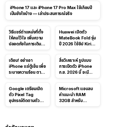
41:47
iPhone 17 และ iPhone 17 Pro Max ใช้เกือบปี
เป็นยังไงบ้าง — เล่าประสบการณ์จริง
วิธีแชร์ตำแหน่งที่ตั้ง
Huawei เปิดตัว
ให้คนไว้ใจ เพิ่มความ
MateBook Fold รุ่น
ปลอดภัยในการเดิน
ปี 2026 ใช้ชิป Kirin
ทาง สำหรับ iPhone,
X90 Plus
iPad
เตือน! อย่าเอา
สื่อวิเคราะห์ รูปแบบ
iPhone แช่ตู้เย็น เพื่อ
การเปิดตัว iPhone
ระบายความร้อน ตาม
ก.ย. 2026 นี้ จะมี
คำแนะนำใน TikTok
“ชีวิตชีวา” มากขึ้น
Google เตรียมเปิด
Microsoft แอบลบ
ตัว Pixel Tag
คำแนะนำ RAM
อุปกรณ์ติดตามตัว
32GB สำหรับ
ราคาเดียวกับ AirTag
Windows 11 ออก
จากเว็บตัวเอง