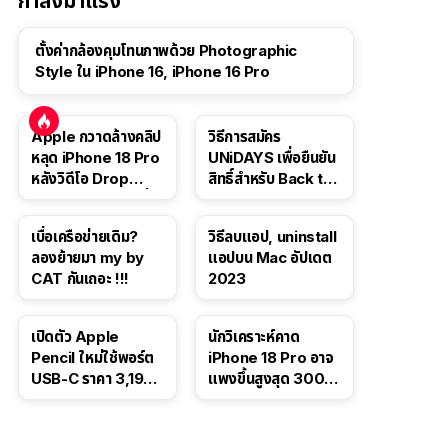
กำลังมาแรง
ตั้งค่ากล้องคุมโทนภาพด้วย Photographic
Style ใน iPhone 16, iPhone 16 Pro
Apple กวาดล้างคลิป
วิธีการสมัคร
หลุด iPhone 18 Pro
UNiDAYS เพื่อยืนยัน
หลังวิดีโอ Drop
สิทธิ์สำหรับ Back to
Test ปลิวหายจากสื่อ
School 2565
โซเชียล
เบื่อเครือข่ายเดิม?
วิธีลบแอป, uninstall
ลองย้ายมา my by
แอปบน Mac อัปเดต
CAT กันเถอะ !!!
2023
เปิดตัว Apple
นักวิเคราะห์คาด
Pencil ใหม่ใช้พอร์ต
iPhone 18 Pro อาจ
USB-C ราคา 3,190
แพงขึ้นสูงสุด 300
บาท ขาย พ.ย. 2023
ดอลลาร์ เริ่มต้นแตะ
นี้
1,399 ดอลลาร์