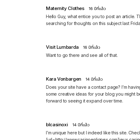
Maternity Clothes
16 ปีที่แล้ว
Hello Guy, what entice you to post an article. T
searching for thoughts on this subject last Frida
Visit Lumbarda
16 ปีที่แล้ว
Want to go there and see all of that.
Kara Vonbargen
14 ปีที่แล้ว
Does your site have a contact page? I’m having t
some creative ideas for your blog you might be 
forward to seeing it expand over time.
blcasinoxi
14 ปีที่แล้ว
I’m unique here but I indeed like this site. Che
[url=http://www.casinoenlignex.com]jeux casin