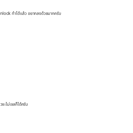
อง unlock ทำได้แล้ว อยากลงด้วยมากครับ
วจะไม่เจลก็ได้ครับ