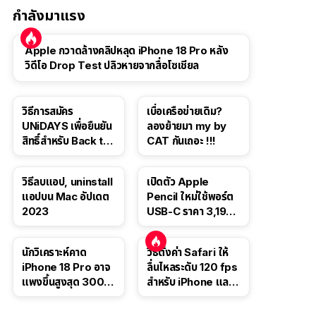
กำลังมาแรง
Apple กวาดล้างคลิปหลุด iPhone 18 Pro หลัง
วิดีโอ Drop Test ปลิวหายจากสื่อโซเชียล
วิธีการสมัคร
เบื่อเครือข่ายเดิม?
UNiDAYS เพื่อยืนยัน
ลองย้ายมา my by
สิทธิ์สำหรับ Back to
CAT กันเถอะ !!!
School 2565
วิธีลบแอป, uninstall
เปิดตัว Apple
แอปบน Mac อัปเดต
Pencil ใหม่ใช้พอร์ต
2023
USB-C ราคา 3,190
บาท ขาย พ.ย. 2023
นี้
นักวิเคราะห์คาด
วิธีตั้งค่า Safari ให้
iPhone 18 Pro อาจ
ลื่นไหลระดับ 120 fps
แพงขึ้นสูงสุด 300
สำหรับ iPhone และ
ดอลลาร์ เริ่มต้นแตะ
iPad
1,399 ดอลลาร์