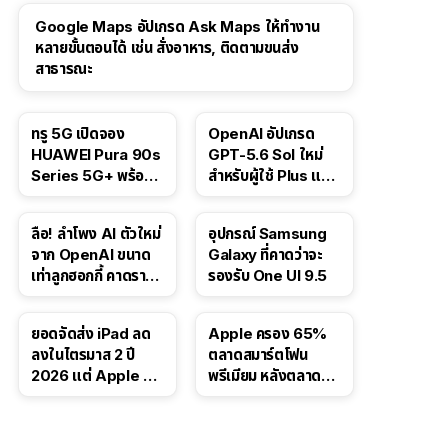
Google Maps อัปเกรด Ask Maps ให้ทำงาน
หลายขั้นตอนได้ เช่น สั่งอาหาร, ติดตามขนส่ง
สาธารณะ
ทรู 5G เปิดจอง
OpenAI อัปเกรด
HUAWEI Pura 90s
GPT-5.6 Sol ใหม่
Series 5G+ พร้อม
สำหรับผู้ใช้ Plus และ
ส่วนลดสูงสุด 19,400
Pro และขยาย GPT-
บาท
5.6 Luna ให้ผู้ใช้ฟรี
ลือ! ลำโพง AI ตัวใหม่
อุปกรณ์ Samsung
จาก OpenAI ขนาด
Galaxy ที่คาดว่าจะ
เท่าลูกฮอกกี้ คาดราคา
รองรับ One UI 9.5
เริ่มราว 10,000 บาท
ยอดจัดส่ง iPad ลด
Apple ครอง 65%
ลงในไตรมาส 2 ปี
ตลาดสมาร์ตโฟน
2026 แต่ Apple ยัง
พรีเมียม หลังตลาดทำ
ครองผู้นำตลาด
สถิติสูงสุดใหม่
แท็บเล็ต