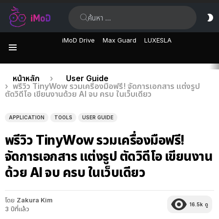
ค้นหา:
ส
ผิ
iMoD Drive
Max Guard
LUXESLA
เมนู
เรื่อง
คุณอยู่ที่นี่:
หน้าหลัก
User Guide
พรีวิว TinyWow รวมเครื่องมือฟรี! จัดการเอกสาร แต่งรูป
ล่าสุด
ตัดวิดีโอ เขียนงานด้วย AI จบ ครบ ในเว็บเดียว
APPLICATION
TOOLS
USER GUIDE
พรีวิว TinyWow รวมเครื่องมือฟรี!
จัดการเอกสาร แต่งรูป ตัดวิดีโอ เขียนงาน
ด้วย AI จบ ครบ ในเว็บเดียว
โดย
Zakura Kim
16.5k
ดู
3 ปีที่แล้ว