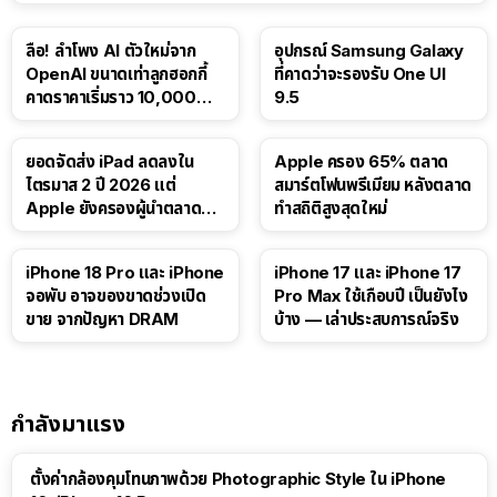
ลือ! ลำโพง AI ตัวใหม่จาก
อุปกรณ์ Samsung Galaxy
OpenAI ขนาดเท่าลูกฮอกกี้
ที่คาดว่าจะรองรับ One UI
คาดราคาเริ่มราว 10,000
9.5
บาท
ยอดจัดส่ง iPad ลดลงใน
Apple ครอง 65% ตลาด
ไตรมาส 2 ปี 2026 แต่
สมาร์ตโฟนพรีเมียม หลังตลาด
Apple ยังครองผู้นำตลาด
ทำสถิติสูงสุดใหม่
แท็บเล็ต
41:47
iPhone 18 Pro และ iPhone
iPhone 17 และ iPhone 17
จอพับ อาจของขาดช่วงเปิด
Pro Max ใช้เกือบปี เป็นยังไง
ขาย จากปัญหา DRAM
บ้าง — เล่าประสบการณ์จริง
กำลังมาแรง
ตั้งค่ากล้องคุมโทนภาพด้วย Photographic Style ใน iPhone