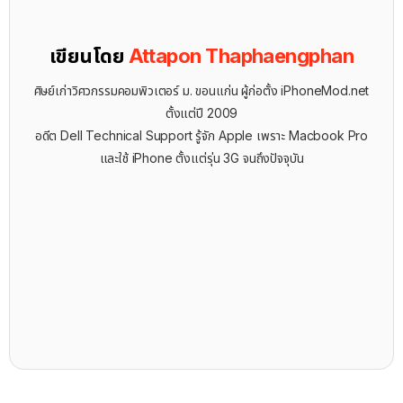
เขียนโดย
Attapon Thaphaengphan
ศิษย์เก่าวิศวกรรมคอมพิวเตอร์ ม. ขอนแก่น ผู้ก่อตั้ง iPhoneMod.net
ตั้งแต่ปี 2009
อดีต Dell Technical Support รู้จัก ​Apple เพราะ Macbook Pro
และใช้ iPhone ตั้งแต่รุ่น 3G จนถึงปัจจุบัน