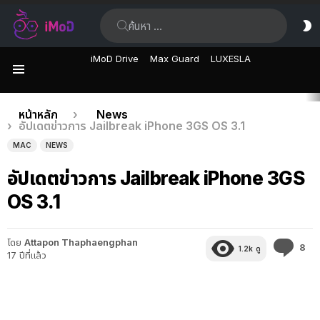
ค้นหา:
ส
ผิ
iMoD Drive
Max Guard
LUXESLA
เมนู
เรื่อง
คุณอยู่ที่นี่:
หน้าหลัก
News
อัปเดตข่าวการ Jailbreak iPhone 3GS OS 3.1
ล่าสุด
MAC
NEWS
อัปเดตข่าวการ Jailbreak iPhone 3GS
OS 3.1
โดย
Attapon Thaphaengphan
คว
8
1.2k
ดู
17 ปีที่แล้ว
คิด
เห็