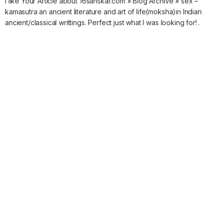
I like Your Article about 16sanskar.com » Blog Archive » sex –
kamasutra an ancient literature and art of life(moksha)in Indian
ancient/classical writtings. Perfect just what I was looking for! .