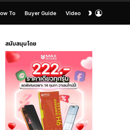
เข้า
สลับ
ow To
Buyer Guide
Video
สู่
ผิว
ระบบ
40:16
สนับสนุนโดย