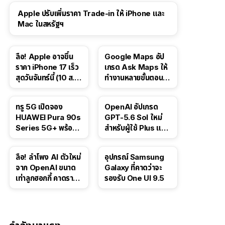
Apple ปรับเพิ่มราคา Trade-in ให้ iPhone และ
Mac ในสหรัฐฯ
ลือ! Apple อาจขึ้น
Google Maps อัป
ราคา iPhone 17 เร็ว
เกรด Ask Maps ให้
สุดวันจันทร์นี้ (10 ส.ค.
ทำงานหลายขั้นตอนได้
2026)
เช่น สั่งอาหาร,
ติดตามขนส่ง
ทรู 5G เปิดจอง
OpenAI อัปเกรด
สาธารณะ
HUAWEI Pura 90s
GPT-5.6 Sol ใหม่
Series 5G+ พร้อม
สำหรับผู้ใช้ Plus และ
ส่วนลดสูงสุด 19,400
Pro และขยาย GPT-
บาท
5.6 Luna ให้ผู้ใช้ฟรี
ลือ! ลำโพง AI ตัวใหม่
อุปกรณ์ Samsung
จาก OpenAI ขนาด
Galaxy ที่คาดว่าจะ
เท่าลูกฮอกกี้ คาดราคา
รองรับ One UI 9.5
เริ่มราว 10,000 บาท