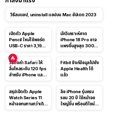
กำลังมาแรง
วิธีลบแอป, uninstall แอปบน Mac อัปเดต 2023
เปิดตัว Apple
นักวิเคราะห์คาด
Pencil ใหม่ใช้พอร์ต
iPhone 18 Pro อาจ
USB-C ราคา 3,190
แพงขึ้นสูงสุด 300
บาท ขาย พ.ย. 2023
ดอลลาร์ เริ่มต้นแตะ
นี้
1,399 ดอลลาร์
วิธีตั้งค่า Safari ให้
Fitbit ซิงก์ข้อมูลไปยัง
ลื่นไหลระดับ 120 fps
Apple Health ได้
สำหรับ iPhone และ
แล้ว
iPad
สรุปเปิดตัว Apple
ลือ iPhone รุ่นครบ
Watch Series 11
รอบ 20 ปี ใช้หน้าจอ
หน้าจอทนทานกว่าเดิม
ใหญ่ขึ้น พร้อมดีไซน์ไร้
2 เท่า เน้นฟีเจอร์
ขอบโค้งทั้งสี่ด้าน
สุขภาพ