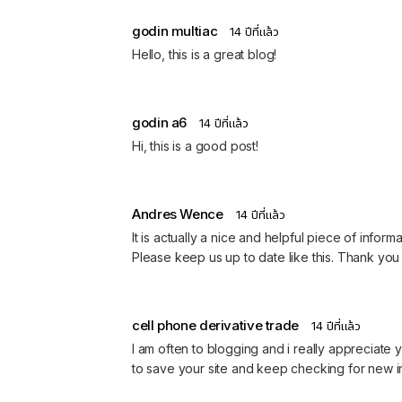
godin multiac
14 ปีที่แล้ว
Hello, this is a great blog!
godin a6
14 ปีที่แล้ว
Hi, this is a good post!
Andres Wence
14 ปีที่แล้ว
It is actually a nice and helpful piece of informa
Please keep us up to date like this. Thank you 
cell phone derivative trade
14 ปีที่แล้ว
I am often to blogging and i really appreciate 
to save your site and keep checking for new i