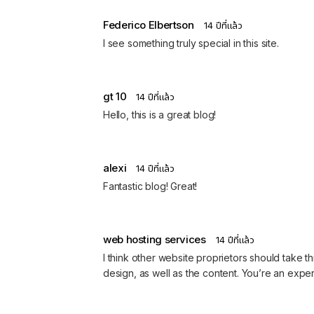
Federico Elbertson
14 ปีที่แล้ว
I see something truly special in this site.
gt 10
14 ปีที่แล้ว
Hello, this is a great blog!
alexi
14 ปีที่แล้ว
Fantastic blog! Great!
web hosting services
14 ปีที่แล้ว
I think other website proprietors should take th
design, as well as the content. You’re an expert 