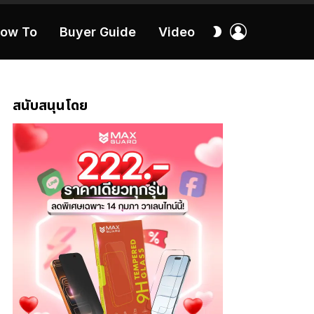
เข้า
สลับ
ow To
Buyer Guide
Video
สู่
ผิว
ระบบ
40:16
สนับสนุนโดย