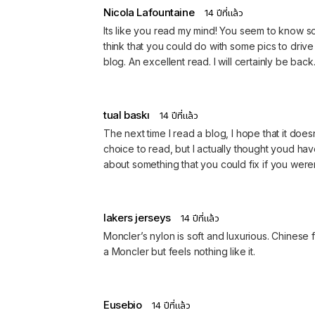
Nicola Lafountaine
14 ปีที่แล้ว
Its like you read my mind! You seem to know so 
think that you could do with some pics to drive 
blog. An excellent read. I will certainly be back
tual baskı
14 ปีที่แล้ว
The next time I read a blog, I hope that it doe
choice to read, but I actually thought youd have
about something that you could fix if you weren
lakers jerseys
14 ปีที่แล้ว
Moncler’s nylon is soft and luxurious. Chinese 
a Moncler but feels nothing like it.
Eusebio
14 ปีที่แล้ว