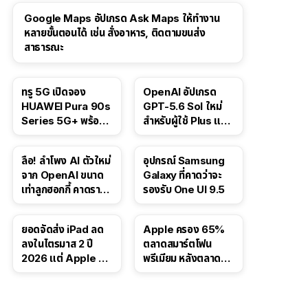
Google Maps อัปเกรด Ask Maps ให้ทำงาน
หลายขั้นตอนได้ เช่น สั่งอาหาร, ติดตามขนส่ง
สาธารณะ
ทรู 5G เปิดจอง
OpenAI อัปเกรด
HUAWEI Pura 90s
GPT-5.6 Sol ใหม่
Series 5G+ พร้อม
สำหรับผู้ใช้ Plus และ
ส่วนลดสูงสุด 19,400
Pro และขยาย GPT-
บาท
5.6 Luna ให้ผู้ใช้ฟรี
ลือ! ลำโพง AI ตัวใหม่
อุปกรณ์ Samsung
จาก OpenAI ขนาด
Galaxy ที่คาดว่าจะ
เท่าลูกฮอกกี้ คาดราคา
รองรับ One UI 9.5
เริ่มราว 10,000 บาท
ยอดจัดส่ง iPad ลด
Apple ครอง 65%
ลงในไตรมาส 2 ปี
ตลาดสมาร์ตโฟน
2026 แต่ Apple ยัง
พรีเมียม หลังตลาดทำ
ครองผู้นำตลาด
สถิติสูงสุดใหม่
แท็บเล็ต