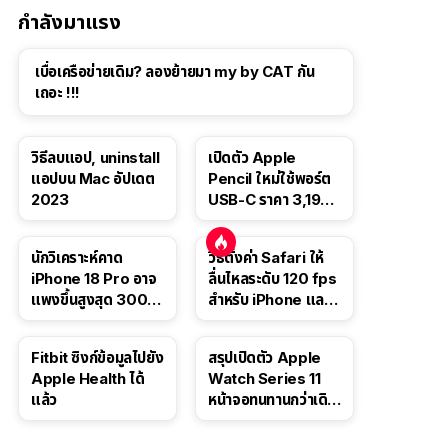
กำลังมาแรง
เบื่อเครือข่ายเดิม? ลองย้ายมา my by CAT กัน
เถอะ !!!
วิธีลบแอป, uninstall
เปิดตัว Apple
แอปบน Mac อัปเดต
Pencil ใหม่ใช้พอร์ต
2023
USB-C ราคา 3,190
บาท ขาย พ.ย. 2023
นี้
นักวิเคราะห์คาด
วิธีตั้งค่า Safari ให้
iPhone 18 Pro อาจ
ลื่นไหลระดับ 120 fps
แพงขึ้นสูงสุด 300
สำหรับ iPhone และ
ดอลลาร์ เริ่มต้นแตะ
iPad
1,399 ดอลลาร์
Fitbit ซิงก์ข้อมูลไปยัง
สรุปเปิดตัว Apple
Apple Health ได้
Watch Series 11
แล้ว
หน้าจอทนทานกว่าเดิม
2 เท่า เน้นฟีเจอร์
สุขภาพ