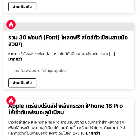
อ่านเพิ่มเติม
รวม 30 ฟอนต์ (Font) โหลดฟรี สไตล์ตัวเขียนลายมือ
สวยๆ
หากใครกำลังมองหาฟอนต์สวยๆ สไตล์ตัวเขียนภาษาอังกฤษ เหมาะ […]
มากกว่า
โดย
Nawaporn Nithiprapakul
อ่านเพิ่มเติม
Apple เตรียมปรับสีฝาหลังกระจก iPhone 18 Pro
ให้เข้ากับเฟรมอะลูมิเนียม
ข่าวลือล่าสุดเผย iPhone 18 Pro อาจปรับปรุงกระบวนการทำสีฝาหลังกระจก
เพื่อให้สีตรงกับเฟรมอะลูมิเนียมได้แนบเนียนขึ้น พร้อมปรับโครงสร้างภายในใหม่
มากกว่า
และคาดว่าดีไซน์ภายนอกจะยังคงเดิมไปอีก 2-3 รุ่น