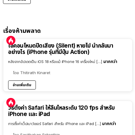
เรื่องห้ามพลาด
ไอคอนโหมดปิดเสียง (Silent) หายไป นำกลับมา
อย่างไร (iPhone รุ่นที่มีปุ่ม Action)
มากกว่า
หลังจากอัปเดตเป็น iOS 18 หรือแม้ iPhone 16 เครื่องใหม่ […]
โดย
Thitirath Kinaret
อ่านเพิ่มเติม
วิธีตั้งค่า Safari ให้ลื่นไหลระดับ 120 fps สำหรับ
iPhone และ iPad
มากกว่า
การตั้งค่าเว็ปเบาว์เซอร์ Safari สำหรับ iPhone และ iPad […]
โดย
Sasithakan Sritonthip