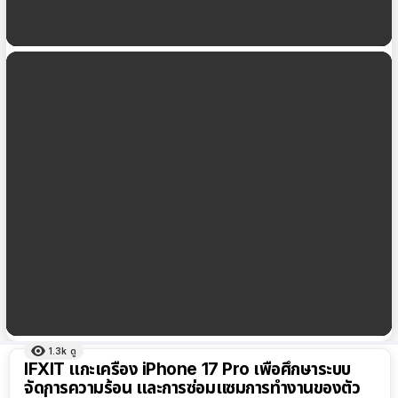
Spigen เปิดตัว Classic LS เคส iPhone 17 Pro
ดีไซน์จาก Macintosh รุ่นดั้งเดิมปี 1984
iPhone 17 Pro ได้อันดับ 1 สมาร์ตโฟนที่กล้องหน้าดี
ที่สุดในโลก
1.3k
ดู
ผลลัพธ์
IFXIT แกะเครื่อง iPhone 17 Pro เพื่อศึกษาระบบ
ทั้งหมด
จัดการความร้อน และการซ่อมแซมการทำงานของตัว