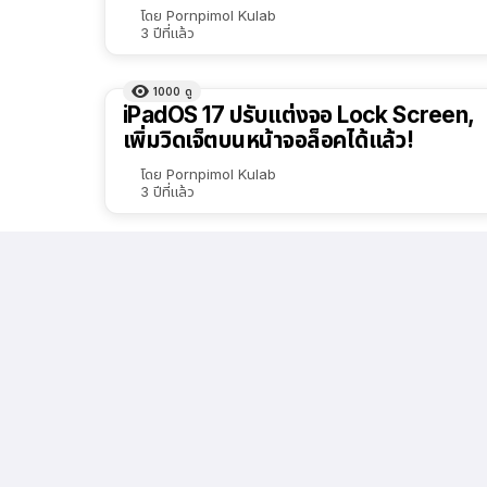
โดย
Pornpimol Kulab
3 ปีที่แล้ว
1000
ดู
iPadOS 17 ปรับแต่งจอ Lock Screen,
เพิ่มวิดเจ็ตบนหน้าจอล็อคได้แล้ว!
โดย
Pornpimol Kulab
3 ปีที่แล้ว
1.1k
ดู
Apple ดูข้อมูลเชิงลึกในด้านใหม่ๆ เกี่ยว
กับสุขภาพได้!
โดย
tammytt
3 ปีที่แล้ว
โห