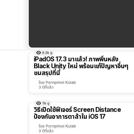
6.2k
ดู
ผลลัพธ์
iPadOS 17.3 มาแล้ว! ภาพพื้นหลัง
ทั้งหมด
Black Unity ใหม่ พร้อมแก้ปัญหาอื่นๆ
ชมสรุปที่นี่
เรียง
ตาม
โดย
Pornpimol Kulab
3 ปีที่แล้ว
ตัว
เลือก
7k
ดู
วิธีเปิดใช้ฟีเจอร์ Screen Distance
ป้องกันอาการตาล้าใน iOS 17
โดย
Pornpimol Kulab
3 ปีที่แล้ว