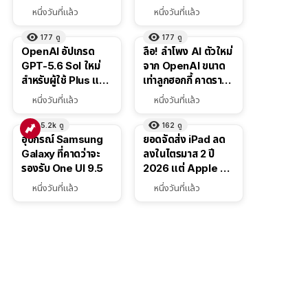
เช่น สั่งอาหาร,
ส่วนลดสูงสุด 19,400
หนึ่งวันที่แล้ว
หนึ่งวันที่แล้ว
ติดตามขนส่ง
บาท
สาธารณะ
177
ดู
177
ดู
OpenAI อัปเกรด
ลือ! ลำโพง AI ตัวใหม่
GPT-5.6 Sol ใหม่
จาก OpenAI ขนาด
สำหรับผู้ใช้ Plus และ
เท่าลูกฮอกกี้ คาดราคา
Pro และขยาย GPT-
เริ่มราว 10,000 บาท
หนึ่งวันที่แล้ว
หนึ่งวันที่แล้ว
5.6 Luna ให้ผู้ใช้ฟรี
5.2k
ดู
162
ดู
อุปกรณ์ Samsung
ยอดจัดส่ง iPad ลด
Galaxy ที่คาดว่าจะ
ลงในไตรมาส 2 ปี
รองรับ One UI 9.5
2026 แต่ Apple ยัง
ครองผู้นำตลาด
หนึ่งวันที่แล้ว
หนึ่งวันที่แล้ว
แท็บเล็ต