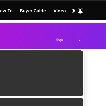
เข้า
สลับ
ow To
Buyer Guide
Video
สู่
ผิว
ระบบ
40:16