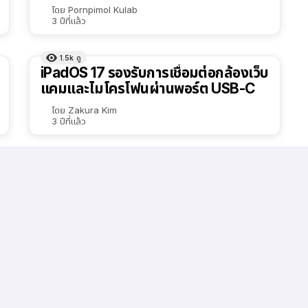
โดย
Pornpimol Kulab
3 ปีที่แล้ว
1.5k
ดู
iPadOS 17 รองรับการเชื่อมต่อกล้องเว็บ
แคมและไมโครโฟนผ่านพอร์ต USB-C
โดย
Zakura Kim
3 ปีที่แล้ว
1.9k
ดู
iPadOS 17 เปิดตัวแล้ว ปรับแต่ง iPad
ได้มากขึ้น พร้อมฟีเจอร์ใหม่ ดูสรุปที่นี่!
โดย
Nooknick Yanika
3 ปีที่แล้ว
ลดเพิ่มเติม