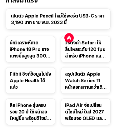
กำลังมาแรง
เปิดตัว Apple Pencil ใหม่ใช้พอร์ต USB-C ราคา
3,190 บาท ขาย พ.ย. 2023 นี้
นักวิเคราะห์คาด
วิธีตั้งค่า Safari ให้
iPhone 18 Pro อาจ
ลื่นไหลระดับ 120 fps
แพงขึ้นสูงสุด 300
สำหรับ iPhone และ
ดอลลาร์ เริ่มต้นแตะ
iPad
1,399 ดอลลาร์
Fitbit ซิงก์ข้อมูลไปยัง
สรุปเปิดตัว Apple
Apple Health ได้
Watch Series 11
แล้ว
หน้าจอทนทานกว่าเดิม
2 เท่า เน้นฟีเจอร์
สุขภาพ
ลือ iPhone รุ่นครบ
iPad Air จ่อเปลี่ยน
รอบ 20 ปี ใช้หน้าจอ
ดีไซน์ใหม่ ในปี 2027
ใหญ่ขึ้น พร้อมดีไซน์ไร้
พร้อมจอ OLED และ
ขอบโค้งทั้งสี่ด้าน
ชิป M5