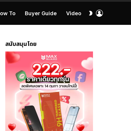
เข้า
สลับ
ow To
Buyer Guide
Video
สู่
ผิว
ระบบ
40:16
สนับสนุนโดย