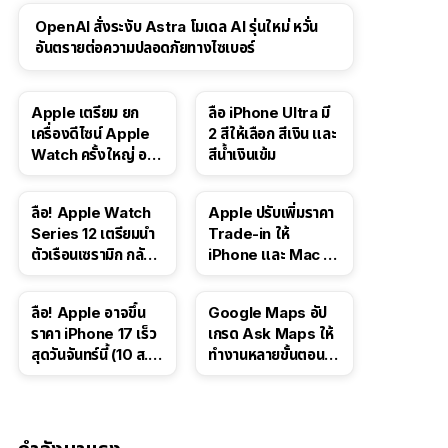
OpenAI สั่งระงับ Astra โมเดล AI รุ่นใหม่ หวั่น
อันตรายต่อความปลอดภัยทางไซเบอร์
Apple เตรียม ยก
ลือ iPhone Ultra มี
เครื่องดีไซน์ Apple
2 สีให้เลือก สีเงิน และ
Watch ครั้งใหญ่ อาจ
สีน้ำเงินเข้ม
มีรุ่นหน้าจอทรงกลม
และรุ่นที่ไม่มีหน้าจอ
ลือ! Apple Watch
Apple ปรับเพิ่มราคา
Series 12 เตรียมนำ
Trade-in ให้
ตัวเรือนเซรามิก กลับ
iPhone และ Mac ใน
มา
สหรัฐฯ
ลือ! Apple อาจขึ้น
Google Maps อัป
ราคา iPhone 17 เร็ว
เกรด Ask Maps ให้
สุดวันจันทร์นี้ (10 ส.ค.
ทำงานหลายขั้นตอนได้
2026)
เช่น สั่งอาหาร,
ติดตามขนส่ง
สาธารณะ