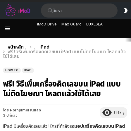
ค้นหา:
ส
ผิ
iMoD Drive
Max Guard
LUXESLA
เมนู
เรื่อง
คุณอยู่ที่นี่:
หน้าหลัก
iPad
ฟรี! วิธีเพิ่มเครื่องคิดเลขบน iPad แบบไม่ติดโฆษณา โหลดแล้ว
ล่าสุด
ใช้ได้เลย
HOW TO
IPAD
ฟรี! วิธีเพิ่มเครื่องคิดเลขบน iPad แบบ
ไม่ติดโฆษณา โหลดแล้วใช้ได้เลย
โดย
Pornpimol Kulab
31.6k
ดู
3 ปีที่แล้ว
iPad มีเครื่องคิดเลขแล้ว! ใครที่กำลังรอ
แอปเครื่องคิดเลขบน iPad