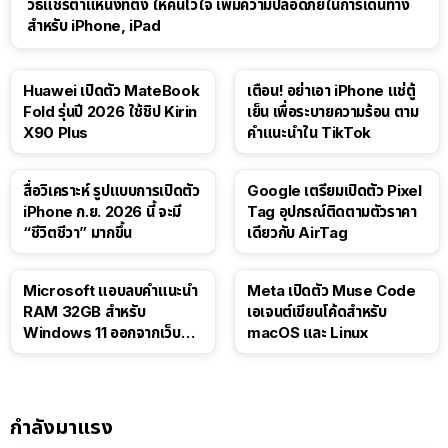
วิธีแชร์ตำแหน่งที่ตั้ง ให้คนไว้ใจ เพิ่มความปลอดภัยในการเดินทาง
สำหรับ iPhone, iPad
Huawei เปิดตัว MateBook
เตือน! อย่าเอา iPhone แช่ตู้
Fold รุ่นปี 2026 ใช้ชิป Kirin
เย็น เพื่อระบายความร้อน ตาม
X90 Plus
คำแนะนำใน TikTok
สื่อวิเคราะห์ รูปแบบการเปิดตัว
Google เตรียมเปิดตัว Pixel
iPhone ก.ย. 2026 นี้ จะมี
Tag อุปกรณ์ติดตามตัวราคา
“ชีวิตชีวา” มากขึ้น
เดียวกับ AirTag
Microsoft แอบลบคำแนะนำ
Meta เปิดตัว Muse Code
RAM 32GB สำหรับ
เอเจนต์เขียนโค้ดสำหรับ
Windows 11 ออกจากเว็บตัว
macOS และ Linux
เอง
กำลังมาแรง