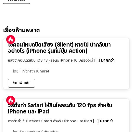
เรื่องห้ามพลาด
ไอคอนโหมดปิดเสียง (Silent) หายไป นำกลับมา
อย่างไร (iPhone รุ่นที่มีปุ่ม Action)
มากกว่า
หลังจากอัปเดตเป็น iOS 18 หรือแม้ iPhone 16 เครื่องใหม่ […]
โดย
Thitirath Kinaret
อ่านเพิ่มเติม
วิธีตั้งค่า Safari ให้ลื่นไหลระดับ 120 fps สำหรับ
iPhone และ iPad
มากกว่า
การตั้งค่าเว็ปเบาว์เซอร์ Safari สำหรับ iPhone และ iPad […]
โดย
Sasithakan Sritonthip