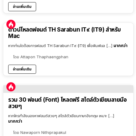
อ่านเพิ่มเติม
ดาวน์โหลดฟอนต์ TH Sarabun IT๙ (IT9) สำหรับ
Mac
มากกว่า
หากท่านใดต้องการฟอนต์ TH Sarabun IT๙ (IT9) เพื่อพิมพ์แล […]
โดย
Attapon Thaphaengphan
อ่านเพิ่มเติม
รวม 30 ฟอนต์ (Font) โหลดฟรี สไตล์ตัวเขียนลายมือ
สวยๆ
หากใครกำลังมองหาฟอนต์สวยๆ สไตล์ตัวเขียนภาษาอังกฤษ เหมาะ […]
มากกว่า
โดย
Nawaporn Nithiprapakul