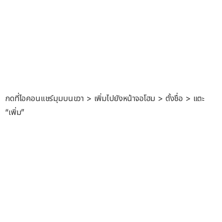
กดที่ไอคอนแชร์มุมบนขวา > เพิ่มไปยังหน้าจอโฮม > ตั้งชื่อ > แตะ
“เพิ่ม”