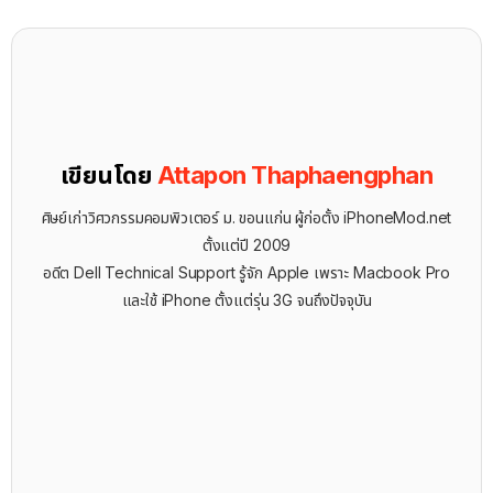
เขียนโดย
Attapon Thaphaengphan
ศิษย์เก่าวิศวกรรมคอมพิวเตอร์ ม. ขอนแก่น ผู้ก่อตั้ง iPhoneMod.net
ตั้งแต่ปี 2009
อดีต Dell Technical Support รู้จัก ​Apple เพราะ Macbook Pro
และใช้ iPhone ตั้งแต่รุ่น 3G จนถึงปัจจุบัน