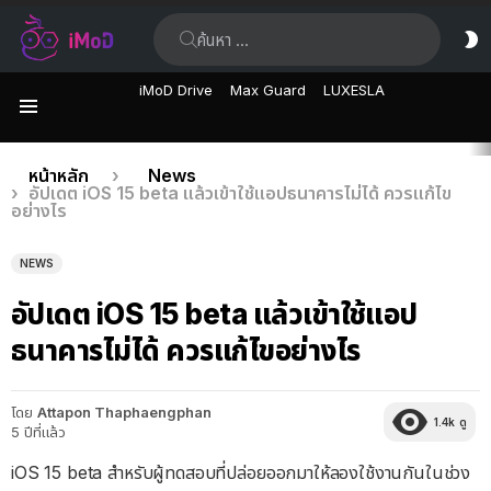
ค้นหา:
ส
ผิ
iMoD Drive
Max Guard
LUXESLA
เมนู
เรื่อง
คุณอยู่ที่นี่:
หน้าหลัก
News
อัปเดต iOS 15 beta แล้วเข้าใช้แอปธนาคารไม่ได้ ควรแก้ไข
ล่าสุด
อย่างไร
NEWS
อัปเดต iOS 15 beta แล้วเข้าใช้แอป
ธนาคารไม่ได้ ควรแก้ไขอย่างไร
โดย
Attapon Thaphaengphan
1.4k
ดู
5 ปีที่แล้ว
iOS 15 beta สำหรับผู้ทดสอบที่ปล่อยออกมาให้ลองใช้งานกันในช่วง