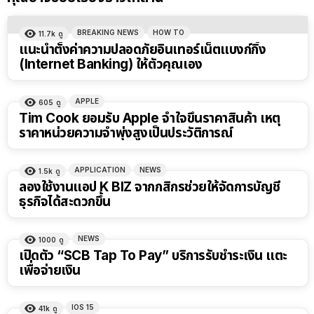
BREAKING NEWS
HOW TO
11.7k
ดู
แนะนำตั้งค่าความปลอดภัยอินเทอร์เน็ตแบงก์กิ้ง
(Internet Banking) ให้ตัวคุณเอง
APPLE
605
ดู
Tim Cook ยอมรับ Apple จำใจขึ้นราคาสินค้า เหตุ
ราคาหน่วยความจำพุ่งสูงเป็นประวัติการณ์
APPLICATION
NEWS
1.5k
ดู
ลองใช้งานแอป K BIZ จากกสิกรช่วยให้จัดการบัญชี
ธุรกิจได้สะดวกขึ้น
NEWS
1000
ดู
เปิดตัว “SCB Tap To Pay” บริการรับชำระเงิน แตะ
เพื่อจ่ายเงิน
IOS 15
41k
ดู