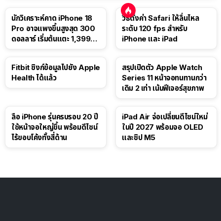
นักวิเคราะห์คาด iPhone 18
วิธีตั้งค่า Safari ให้ลื่นไหล
Pro อาจแพงขึ้นสูงสุด 300
ระดับ 120 fps สำหรับ
ดอลลาร์ เริ่มต้นแตะ 1,399
iPhone และ iPad
ดอลลาร์
Fitbit ซิงก์ข้อมูลไปยัง Apple
สรุปเปิดตัว Apple Watch
Health ได้แล้ว
Series 11 หน้าจอทนทานกว่า
เดิม 2 เท่า เน้นฟีเจอร์สุขภาพ
ลือ iPhone รุ่นครบรอบ 20 ปี
iPad Air จ่อเปลี่ยนดีไซน์ใหม่
ใช้หน้าจอใหญ่ขึ้น พร้อมดีไซน์
ในปี 2027 พร้อมจอ OLED
ไร้ขอบโค้งทั้งสี่ด้าน
และชิป M5