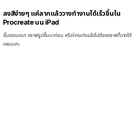
ลงสีง่ายๆ แค่ลากแล้ววางทำงานได้เร็วขึ้นใน
Procreate บน iPad
ขั้นตอนแรก ดราฟรูปขึ้นมาก่อน หรือใครเก่งแล้วไม่ต้องดราฟก็วาดได้
เลยนะคะ