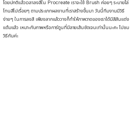
โดยปกติแล้วเวลาลงสีใน Procreate เราจะใช้ Brush ค่อยๆ ระบายไล่
โทนสีไปเรื่อยๆ ตามประเภทผลงานที่เราสร้างขึ้นมา วันนี้ทีมงานมีวิธี
ง่ายๆ ในการลงสี เพียงลากแล้ววางก็ทำให้ภาพวาดของเราได้มีสีสันแต่ง
แต้มแล้ว เหมาะกับภาพหรือการ์ตูนที่มีลายเส้นชัดเจนเท่านั้นนะคะ ไปชม
วิธีกันค่ะ