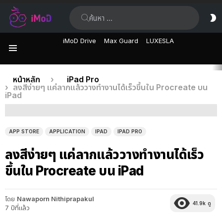
ค้นหา:
ส
ผิ
iMoD Drive
Max Guard
LUXESLA
เมนู
เรื่อง
คุณอยู่ที่นี่:
หน้าหลัก
iPad Pro
ลงสีง่ายๆ แค่ลากแล้ววางทำงานได้เร็วขึ้นใน Procreate บน
ล่าสุด
iPad
APP STORE
APPLICATION
IPAD
IPAD PRO
ลงสีง่ายๆ แค่ลากแล้ววางทำงานได้เร็ว
ขึ้นใน Procreate บน iPad
โดย
Nawaporn Nithiprapakul
41.9k
ดู
7 ปีที่แล้ว