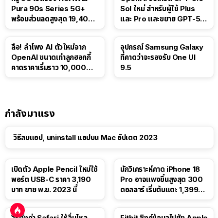
Pura 90s Series 5G+
Sol ใหม่ สำหรับผู้ใช้ Plus
พร้อมส่วนลดสูงสุด 19,400
และ Pro และขยาย GPT-5.6
บาท
Luna ให้ผู้ใช้ฟรี
ลือ! ลำโพง AI ตัวใหม่จาก
อุปกรณ์ Samsung Galaxy
OpenAI ขนาดเท่าลูกฮอกกี้
ที่คาดว่าจะรองรับ One UI
คาดราคาเริ่มราว 10,000
9.5
บาท
กำลังมาแรง
วิธีลบแอป, uninstall แอปบน Mac อัปเดต 2023
เปิดตัว Apple Pencil ใหม่ใช้
นักวิเคราะห์คาด iPhone 18
พอร์ต USB-C ราคา 3,190
Pro อาจแพงขึ้นสูงสุด 300
บาท ขาย พ.ย. 2023 นี้
ดอลลาร์ เริ่มต้นแตะ 1,399
ดอลลาร์
วิธีตั้งค่า Safari ให้ลื่นไหล
Fitbit ซิงก์ข้อมูลไปยัง Apple