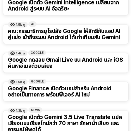
Google เปิดตัว Gemini Intelligence เปลี่ยนจาก
Android สู่ระบบ AI อัจฉริยะ
AI
1.5k
ดู
คณะกรรมาธิการยุโรปสั่ง Google ให้สิทธิ์กับแอป AI
คู่แข่ง เข้าถึงระบบ Android ได้เท่าเทียมกับ Gemini
GOOGLE
1.4k
ดู
Google ทดสอบ Gmail Live บน Android และ iOS
ค้นหาอีเมลด้วยเสียง
GOOGLE
1.5k
ดู
Google Finance เปิดตัวแอปสำหรับ Android
อย่างเป็นทางการ พร้อมฟีเจอร์ AI ใหม่
NEWS
1.3k
ดู
Google เปิดตัว Gemini 3.5 Live Translate แปล
เสียงแบบเรียลไทม์กว่า 70 ภาษา รักษาน้ำเสียง และ
อารมณ์ผู้พูดได้