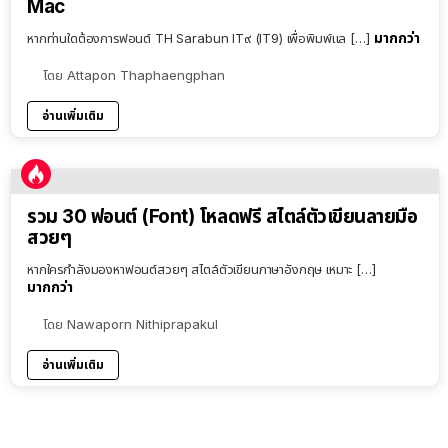
Mac
มากกว่า
หากท่านใดต้องการฟอนต์ TH Sarabun IT๙ (IT9) เพื่อพิมพ์แล […]
โดย
Attapon Thaphaengphan
อ่านเพิ่มเติม
รวม 30 ฟอนต์ (Font) โหลดฟรี สไตล์ตัวเขียนลายมือ
สวยๆ
หากใครกำลังมองหาฟอนต์สวยๆ สไตล์ตัวเขียนภาษาอังกฤษ เหมาะ […]
มากกว่า
โดย
Nawaporn Nithiprapakul
อ่านเพิ่มเติม