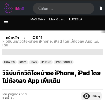
ค้นหา:
ส
ผิ
iMoD Drive
Max Guard
LUXESLA
เมนู
เรื่อง
คุณอยู่ที่นี่:
หน้าหลัก
iOS 11
วิธีบันทึกวิดีโอหน้าจอ iPhone, iPad โดยไม่ต้องลง App เพิ่ม
ล่าสุด
เติม
HOW TO
IOS 11
IPAD
IPHONE
IPOD TOUCH
วิธีบันทึกวิดีโอหน้าจอ iPhone, iPad โดย
ไม่ต้องลง App เพิ่มเติม
โดย
yugioh2500
106k
ดู
9 ปีที่แล้ว