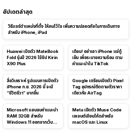
อัปเดตล่าสุด
วิธีแชร์ตำแหน่งที่ตั้ง ให้คนไว้ใจ เพิ่มความปลอดภัยในการเดินทาง
สำหรับ iPhone, iPad
Huawei เปิดตัว MateBook
เตือน! อย่าเอา iPhone แช่ตู้
Fold รุ่นปี 2026 ใช้ชิป Kirin
เย็น เพื่อระบายความร้อน ตาม
X90 Plus
คำแนะนำใน TikTok
สื่อวิเคราะห์ รูปแบบการเปิดตัว
Google เตรียมเปิดตัว Pixel
iPhone ก.ย. 2026 นี้ จะมี
Tag อุปกรณ์ติดตามตัวราคา
“ชีวิตชีวา” มากขึ้น
เดียวกับ AirTag
Microsoft แอบลบคำแนะนำ
Meta เปิดตัว Muse Code
RAM 32GB สำหรับ
เอเจนต์เขียนโค้ดสำหรับ
Windows 11 ออกจากเว็บตัว
macOS และ Linux
เอง