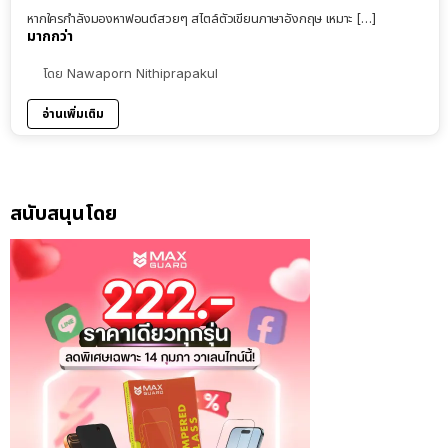
หากใครกำลังมองหาฟอนต์สวยๆ สไตล์ตัวเขียนภาษาอังกฤษ เหมาะ […]
มากกว่า
โดย
Nawaporn Nithiprapakul
อ่านเพิ่มเติม
สนับสนุนโดย