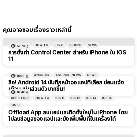
คุณอาจชอบเรื่องราวเหล่านี้
HOW TO
IOS 11
IPHONE
NEWS
51.7k
ดู
การตั้งค่า Control Center สำหรับ iPhone ใน iOS
11
ANDROID
ANDROID NEWS
NEWS
1000
ดู
ลือ! Android 14 บันทึกหน้าจอแอปที่เลือก ซ่อนแจ้ง
เตือน เน้นส่วนตัวมากขึ้น!
16.4k
ดู
APP STORE
HOW TO
IOS 11
IOS 12
IOS 13
IOS 14
IOS 15
Offload App ลบแอปและติดตั้งใหม่ใน iPhone โดย
ไม่ลบข้อมูลของแอปและยังเพิ่มพื้นที่ในเครื่องได้