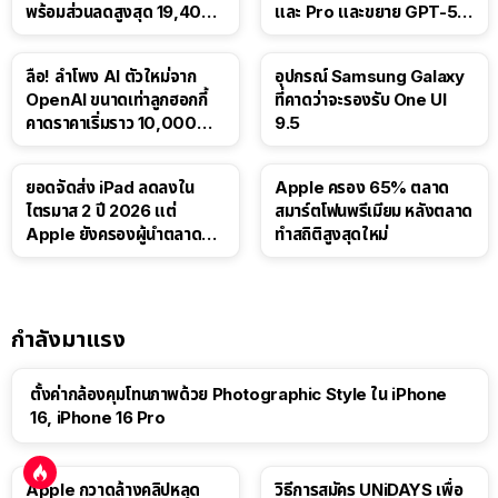
พร้อมส่วนลดสูงสุด 19,400
และ Pro และขยาย GPT-5.6
บาท
Luna ให้ผู้ใช้ฟรี
ลือ! ลำโพง AI ตัวใหม่จาก
อุปกรณ์ Samsung Galaxy
OpenAI ขนาดเท่าลูกฮอกกี้
ที่คาดว่าจะรองรับ One UI
คาดราคาเริ่มราว 10,000
9.5
บาท
ยอดจัดส่ง iPad ลดลงใน
Apple ครอง 65% ตลาด
ไตรมาส 2 ปี 2026 แต่
สมาร์ตโฟนพรีเมียม หลังตลาด
Apple ยังครองผู้นำตลาด
ทำสถิติสูงสุดใหม่
แท็บเล็ต
กำลังมาแรง
ตั้งค่ากล้องคุมโทนภาพด้วย Photographic Style ใน iPhone
16, iPhone 16 Pro
Apple กวาดล้างคลิปหลุด
วิธีการสมัคร UNiDAYS เพื่อ