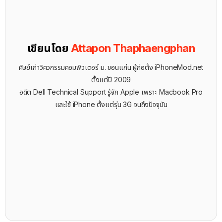
เขียนโดย
Attapon Thaphaengphan
ศิษย์เก่าวิศวกรรมคอมพิวเตอร์ ม. ขอนแก่น ผู้ก่อตั้ง iPhoneMod.net
ตั้งแต่ปี 2009
อดีต Dell Technical Support รู้จัก ​Apple เพราะ Macbook Pro
และใช้ iPhone ตั้งแต่รุ่น 3G จนถึงปัจจุบัน