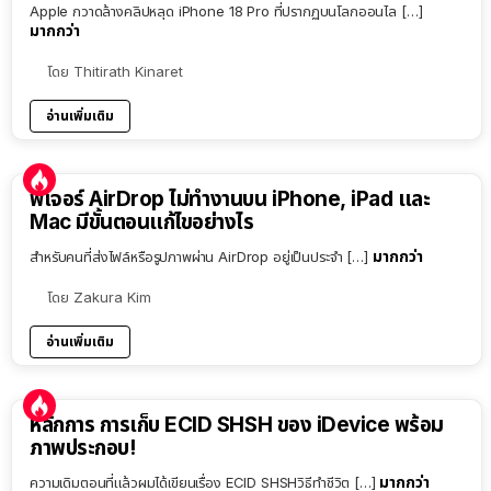
Apple กวาดล้างคลิปหลุด iPhone 18 Pro ที่ปรากฏบนโลกออนไล […]
มากกว่า
โดย
Thitirath Kinaret
อ่านเพิ่มเติม
ฟีเจอร์ AirDrop ไม่ทำงานบน iPhone, iPad และ
Mac มีขั้นตอนแก้ไขอย่างไร
มากกว่า
สำหรับคนที่ส่งไฟล์หรือรูปภาพผ่าน AirDrop อยู่เป็นประจำ […]
โดย
Zakura Kim
อ่านเพิ่มเติม
หลักการ การเก็บ ECID SHSH ของ iDevice พร้อม
ภาพประกอบ!
มากกว่า
ความเดิมตอนที่แล้วผมได้เขียนเรื่อง ECID SHSHวิธีทำชีวิต […]