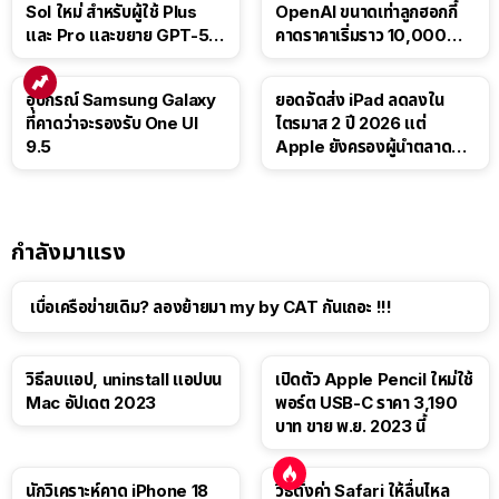
Sol ใหม่ สำหรับผู้ใช้ Plus
OpenAI ขนาดเท่าลูกฮอกกี้
และ Pro และขยาย GPT-5.6
คาดราคาเริ่มราว 10,000
Luna ให้ผู้ใช้ฟรี
บาท
อุปกรณ์ Samsung Galaxy
ยอดจัดส่ง iPad ลดลงใน
ที่คาดว่าจะรองรับ One UI
ไตรมาส 2 ปี 2026 แต่
9.5
Apple ยังครองผู้นำตลาด
แท็บเล็ต
กำลังมาแรง
เบื่อเครือข่ายเดิม? ลองย้ายมา my by CAT กันเถอะ !!!
วิธีลบแอป, uninstall แอปบน
เปิดตัว Apple Pencil ใหม่ใช้
Mac อัปเดต 2023
พอร์ต USB-C ราคา 3,190
บาท ขาย พ.ย. 2023 นี้
นักวิเคราะห์คาด iPhone 18
วิธีตั้งค่า Safari ให้ลื่นไหล