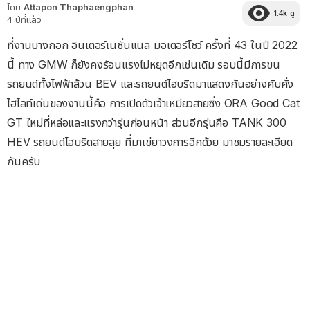
โดย
Attapon Thaphaengphan
1.4k
ดู
4 ปีที่แล้ว
ที่งานบางกอก อินเตอร์เนชั่นแนล มอเตอร์โชว์ ครั้งที่ 43 ในปี 2022
นี้ ทาง GMW ก็ยังคงร้อนแรงไม่หยุดอีกเช่นเดิม รอบนี้มีการขน
รถยนต์ทั้งไฟฟ้าล้วน BEV และรถยนต์ไฮบริดมาแสดงกันอย่างคับคั่ง
ไฮไลท์เด่นของงานนี้คือ การเปิดตัวเจ้าเหมียวสายซิ่ง ORA Good Cat
GT ใหม่ที่หล่อและแรงกว่ารุ่นก่อนหน้า ส่วนอีกรุ่นคือ TANK 300
HEV รถยนต์ไฮบริดสายลุย ที่มาเข่ยาวงการอีกด้วย มาชมรายละเอียด
กันครับ