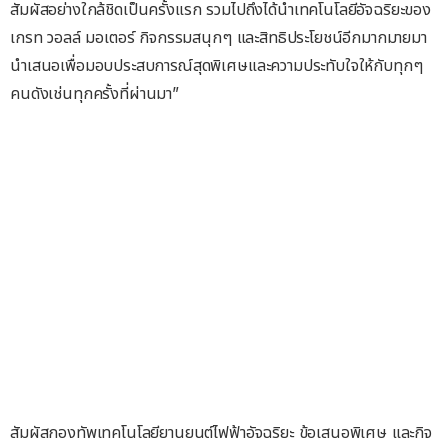
สัมผัสอย่างใกล้ชิดเป็นครั้งแรก รวมไปถึงได้นำเทคโนโลยีอัจฉริยะของ
เกรท วอลล์ มอเตอร์ กิจกรรมสนุกๆ และสิทธิประโยชน์อีกมากมายมา
นำเสนอเพื่อมอบประสบการณ์สุดพิเศษและความประทับใจให้กับทุกๆ
คนดังเช่นทุกครั้งที่ผ่านมา”
สัมผัสกองทัพเทคโนโลยียานยนต์ไฟฟ้าอัจฉริยะ ข้อเสนอพิเศษ และกิจ