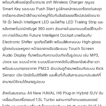
พร้อมกับฟีเจอร์สุดล้ำมากมาย อาทิ Wireless Charger กุญแจ
Smart Key และระบบ Push Start รูปลักษณ์ภายนอกโดดเด่นสะดุด
ตาด้วยกระจังหน้าสีดำขนาดใหญ่ที่รับกับล้ออัลลอยดีไซน์สปอร์ตขนาด
19 นิ้ว ไฟหน้า Intelligent LED และไฟท้าย LED Trailing Strip และ
หลังคาพาโนรามิกซันรูฟ 360 องศา ส่วนภายในออกแบบด้วยสีโทนดำ-
เทา ภายใต้แนวคิด Future Intelligent Cockpit มาพร้อมกับ
Electronic Shifter ชุดเกียร์ไฟฟ้า พร้อมสีพิเศษแบบ High-gloss
ดูโดดเด่นและหรูหรา หน้าจอกลางอัจฉริยะแบบ Touch Screen
Audio Display ที่มาพร้อมกับความบันเทิงเต็มรูปแบบ เช่น MP3,
Joox และ ระบบนำทาง ระบบปรับอากาศอัตโนมัติแยกอิสระซ้าย-ขวา
พร้อมระบบกรองอากาศ PM2.5 ส่วนประตูท้ายมาพร้อมกับระบบ Kick
Sensor เปิด-ปิดอัตโนมัติไฟฟ้า และพื้นที่เก็บสัมภาระอเนกประสงค์ที่
สามารถใช้งานได้หลายรูปแบบ
สำหรับสมรรถนะ All New HAVAL H6 Plug-in Hybrid SUV ขับ
เคลื่อนด้วยเครื่องยนต์ 1.5L Turbo ผสานการทำงานของมอเตอร์