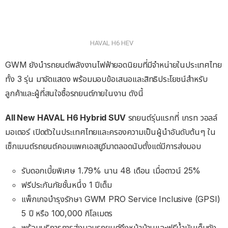
HAVAL H6 HEV
GWM ยังนำรถยนต์พลังงานไฟฟ้ายอดนิยมที่มีจำหน่ายในประเทศไทย
ทั้ง 3 รุ่น มาจัดแสดง พร้อมมอบข้อเสนอและสิทธิประโยชน์สำหรับ
ลูกค้าและผู้ที่สนใจซื้อรถยนต์ภายในงาน ดังนี้
All New HAVAL H6 Hybrid SUV
รถยนต์รุ่นแรกที่ เกรท วอลล์
มอเตอร์ เปิดตัวในประเทศไทยและครองความเป็นผู้นำอันดับต้นๆ ใน
เซ็กเมนต์รถยนต์คอมแพคเอสยูวีมาตลอดนับตั้งแต่มีการส่งมอบ
รับดอกเบี้ยพิเศษ 1.79% นาน 48 เดือน เมื่อดาวน์ 25%
ฟรีประกันภัยชั้นหนึ่ง 1 ปีเต็ม
แพ็กเกจบำรุงรักษา GWM PRO Service Inclusive (GPSI)
5 ปี หรือ 100,000 กิโลเมตร
พร้อมบริการการส่งมอบรถยนต์ถึงหน้าบ้านและฟรีน้ำมันเต็มถัง