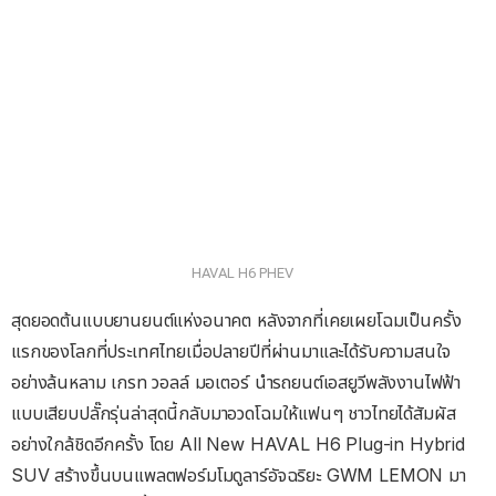
HAVAL H6 PHEV
สุดยอดต้นแบบยานยนต์แห่งอนาคต หลังจากที่เคยเผยโฉมเป็นครั้ง
แรกของโลกที่ประเทศไทยเมื่อปลายปีที่ผ่านมาและได้รับความสนใจ
อย่างล้นหลาม เกรท วอลล์ มอเตอร์ นำรถยนต์เอสยูวีพลังงานไฟฟ้า
แบบเสียบปลั๊กรุ่นล่าสุดนี้กลับมาอวดโฉมให้แฟนๆ ชาวไทยได้สัมผัส
อย่างใกล้ชิดอีกครั้ง โดย All New HAVAL H6 Plug-in Hybrid
SUV สร้างขึ้นบนแพลตฟอร์มโมดูลาร์อัจฉริยะ GWM LEMON มา