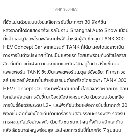
TANK 300 HEV
ที่อัดแน่นด้วยระบบช่วยเหลือการขับขี่มากกว่า 30 ฟังก์ชั่น
หลังจากที่ได้จัดแสดงครั้งแรกในงาน Shanghai Auto Show เมื่อปี
ที่แล้ว เอสยูวีออฟโรดพลังงานไฟฟ้าสำหรับผู้ขับขี่ขาลุย TANK 300
HEV Concept Car จากแบรนด์ TANK ก็ได้มาเผยโฉมอย่างเป็น
ทางการในต่างประเทศที่ไทยเป็นแห่งแรก โดยมาพร้อมกับดีไซน์คลาส
สิก บึกบึน แต่แฝงความสง่างามและทันสมัยอยู่ในตัว สร้างขึ้นบน
แพลตฟอร์ม TANK ซึ่งเป็นแพลตฟอร์มโมดูลาร์อัจฉริยะ ที่ เกรท วอ
ลล์ มอเตอร์ พัฒนาขึ้นสำหรับรถยนต์ออฟโรดโดยเฉพาะ TANK 300
HEV Concept Car ยังมาพร้อมกับเทคโนโลยีอัจฉริยะมากมาย ตอบ
โจทย์ไลฟ์สไตล์การขับขี่ในเมืองได้อย่างครบครัน ด้วยระบบช่วยเหลือ
การขับขี่อัจฉริยะระดับ L2+ และฟังก์ชั่นช่วยเหลือการขับขี่มากกว่า 30
ฟังก์ชั่น อีกทั้งยังโดดเด่นด้วยเครื่องยนต์สมรรถนะทรงพลัง รองรับ
การผจญภัยได้อย่างลงตัว ด้วยกันชนขนาดใหญ่ทั้งด้านหน้าและด้าน
หลัง ล้อขนาดใหญ่พร้อมลุย และโหมดการขับขี่ที่มากถึง 7 รูปแบบ