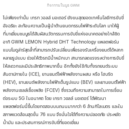
กิจกรรมในบูธ GWM
ไม่เพียงเท่านั้น เกรท วอลล์ มอเตอร์ ยังขนสุดยอดเทคโนโลยีการขับขี่
อัจฉริยะ สะท้อนความเป็นผู้นำด้านยนตกรรมไฟฟ้าระดับโลก มาให้ผู้
ที่มาเยี่ยมชมบูธได้สัมผัสนวัตกรรมการขับขี่แห่งอนาคตอย่างใกล้ชิด
อาทิ GWM LEMON Hybrid DHT Technology แพลตฟอร์ม
แบบโมดูล่าร์สุดล้ำที่สามารถปรับเปลี่ยนเพื่อรองรับเครื่องยนต์ได้หลาก
หลายรูปแบบ ช่วยให้ตัวรถมีน้ำหนักเบา สามารถลดแรงระหว่างการขับขี่
ให้สะดวกและมีประสิทธิภาพมากขึ้น อีกทั้งยังใช้กับทั้งรถยนต์ระบบ
สันดาปภายใน (ICE), ยานยนต์ไฟฟ้าพลังงานผสม หรือ ไฮบริด
(HEV), ยานยนต์พลังงานไฟฟ้าเต็มรูปแบบ (BEV) และยานยนต์ไฟฟ้า
พลังงานเซลล์เชื้อเพลิง (FCEV) ซึ่งรวมถึงความสามารถในการเชื่อม
ต่อระบบ 5G ในอนาคต โดย เกรท วอลล์ มอเตอร์ ได้พัฒนา
แพลตฟอร์มนี้ขึ้นโดยทดสอบบนถนนมากกว่า 6 ล้านกิโลเมตร และใน
สภาพแวดล้อมสุดขั้น 76 แบบ จึงมั่นใจได้ถึงความปลอดภัย ประหยัด
น้ำมัน และประสบการณ์การขับขี่ที่ยอดเยี่ยม