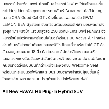
มอเตอร์ นำมาจัดแสดงในไทยเป็นครั้งแรกให้แฟนๆ ได้ยลโฉมและตื่น
ตาไปกับรูปลักษณ์สะดุดตา สมรรถนะอันเร้าใจ และเทคโนโลยีอันชาญ
ฉลาด ORA Good Cat GT สร้างขึ้นบนแพลตฟอร์ม GWM
LEMON BEV System ขับเคลื่อนด้วยมอเตอร์ไฟฟ้า มอบพละกำลัง
สูงสุด 171 แรงม้า แรงบิดสูงสุด 250 นิวตัน-เมตร มาพร้อมกับกระจัง
หน้าดีไซน์สปอร์ตลายคาร์บอนไฟเบอร์พร้อมระบบ Active Air Intake
ส่วนด้านหลังโดดเด่นด้วยสปอยเลอร์ดีไซน์โฉบเฉี่ยวพร้อมโลโก้ GT ล้อ
อัลลอยทูโทนขนาด 18 นิ้ว ดิสก์เบรคคาลิปเปอร์สีแดง ภายในห้อง
โดยสารตกแต่งด้วยสีแดง-ดำอันเป็นเอกลักษณ์ สะดวกสบายไปกับเบาะ
คนขับที่ติดตั้งระบบบันทึกตำแหน่งและฟังก์ชัน Welcome Seat
พร้อมเบาะระบบนวดไฟฟ้าและระบบระบายอากาศสำหรับผู้ขับขี่และผู้
โดยสารด้านหน้า และระบบประตูท้ายเปิด-ปิดไฟฟ้าแฮนด์ฟรี
All New HAVAL H6 Plug-In Hybrid SUV