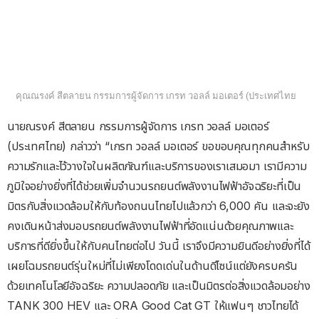
คุณณรงค์ สีตลายน กรรมการผู้จัดการ เกรท วอลล์ มอเตอร์ (ประเทศไทย
นายณรงค์ สีตลายน กรรมการผู้จัดการ เกรท วอลล์ มอเตอร์
(ประเทศไทย) กล่าวว่า “เกรท วอลล์ มอเตอร์ ขอขอบคุณทุกคนสำหรับ
ความรักและไว้วางใจในผลิตภัณฑ์และบริการของเราเสมอมา เรามีความ
ภูมิใจอย่างยิ่งที่ได้ช่วยเพิ่มจำนวนรถยนต์พลังงานไฟฟ้าอัจฉริยะที่เป็น
มิตรกับสิ่งแวดล้อมให้กับท้องถนนไทยไปแล้วกว่า 6,000 คัน และจะยัง
คงเดินหน้าส่งมอบรถยนต์พลังงานไฟฟ้าที่อัดแน่นด้วยคุณภาพและ
บริการที่ดียิ่งขึ้นให้กับคนไทยต่อไป วันนี้ เราจึงมีความยินดีอย่างยิ่งที่ได้
เผยโฉมรถยนต์รุ่นใหม่ที่ไม่เพียงโดดเด่นในด้านดีไซน์แต่ยังครบครัน
ด้วยเทคโนโลยีอัจฉริยะ ความปลอดภัย และเป็นมิตรต่อสิ่งแวดล้อมอย่าง
TANK 300 HEV และ ORA Good Cat GT ให้แฟนๆ ชาวไทยได้