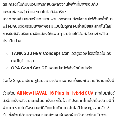
ตระการตาไปกับขบวนทัพรถยนต์พลังงานไฟฟ้าที่มาพร้อมกับ
แพลตฟอร์มสุดล้ำและเทคโนโลยีอัจฉริยะ
เกรท วอลล์ มอเตอร์ ยกขบวนพาเหรดรถยนต์พลังงานไฟฟ้าสุดล้ำที่มา
พร้อมกับนวัตกรรมแพลตฟอร์มแบบโมดูลาร์อันล้ำสมัยและเทคโนโลยี
การขับขี่อัจฉริยะ มาจัดแสดงให้แฟนๆ ชาวไทยได้สัมผัสอย่างใกล้ชิด
ประเดิมด้วย
TANK 300 HEV Concept Car
เอสยูวีออฟโรดสไตล์โมเดิร์
นขวัญใจขาลุย
ORA Good Cat GT
เจ้าเหมียวไฟฟ้าดีไซน์สปอร์ต
ซึ่งทั้ง 2 รุ่นมาปรากฏโฉมอย่างเป็นทางการครั้งแรกในไทยที่งานครั้งนี้
ร่วมด้วย
All New HAVAL H6 Plug-in Hybrid SUV
ที่กลับมาโชว์
ตัวอีกครั้งหลังจากเผยโฉมครั้งแรกในโลกที่ประเทศไทยไปเมื่อปลายปีที่
ผ่านมา รวมไปถึงรถยนต์ที่อัดแน่นด้วยเทคโนโลยีอันชาญฉลาดอีก 3
รุ่น ซึ่งล้วนได้รับการตอบรับอย่างอบอุ่นจากผู้บริโภคชาวไทย ไม่ว่าจะ