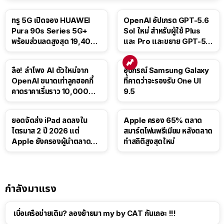
ทรู 5G เปิดจอง HUAWEI
OpenAI อัปเกรด GPT-5.6
Pura 90s Series 5G+
Sol ใหม่ สำหรับผู้ใช้ Plus
พร้อมส่วนลดสูงสุด 19,400
และ Pro และขยาย GPT-5.6
บาท
Luna ให้ผู้ใช้ฟรี
ลือ! ลำโพง AI ตัวใหม่จาก
อุปกรณ์ Samsung Galaxy
OpenAI ขนาดเท่าลูกฮอกกี้
ที่คาดว่าจะรองรับ One UI
คาดราคาเริ่มราว 10,000
9.5
บาท
ยอดจัดส่ง iPad ลดลงใน
Apple ครอง 65% ตลาด
ไตรมาส 2 ปี 2026 แต่
สมาร์ตโฟนพรีเมียม หลังตลาด
Apple ยังครองผู้นำตลาด
ทำสถิติสูงสุดใหม่
แท็บเล็ต
กำลังมาแรง
เบื่อเครือข่ายเดิม? ลองย้ายมา my by CAT กันเถอะ !!!