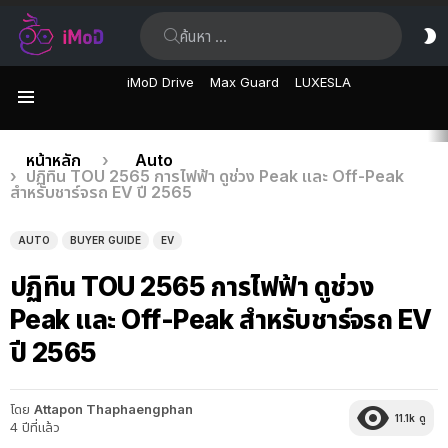
ค้นหา:
ส
ผิ
iMoD Drive
Max Guard
LUXESLA
เมนู
เรื่อง
คุณอยู่ที่นี่:
หน้าหลัก
Auto
ปฏิทิน TOU 2565 การไฟฟ้า ดูช่วง Peak และ Off-Peak
ล่าสุด
สำหรับชาร์จรถ EV ปี 2565
AUTO
BUYER GUIDE
EV
ปฏิทิน TOU 2565 การไฟฟ้า ดูช่วง
Peak และ Off-Peak สำหรับชาร์จรถ EV
ปี 2565
โดย
Attapon Thaphaengphan
11.1k
ดู
4 ปีที่แล้ว