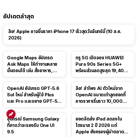
อัปเดตล่าสุด
ลือ! Apple อาจขึ้นราคา iPhone 17 เร็วสุดวันจันทร์นี้ (10 ส.ค.
2026)
Google Maps อัปเกรด
ทรู 5G เปิดจอง HUAWEI
Ask Maps ให้ทำงานหลาย
Pura 90s Series 5G+
ขั้นตอนได้ เช่น สั่งอาหาร,
พร้อมส่วนลดสูงสุด 19,400
ติดตามขนส่งสาธารณะ
บาท
OpenAI อัปเกรด GPT-5.6
ลือ! ลำโพง AI ตัวใหม่จาก
Sol ใหม่ สำหรับผู้ใช้ Plus
OpenAI ขนาดเท่าลูกฮอกกี้
และ Pro และขยาย GPT-5.6
คาดราคาเริ่มราว 10,000
Luna ให้ผู้ใช้ฟรี
บาท
อุปกรณ์ Samsung Galaxy
ยอดจัดส่ง iPad ลดลงใน
ที่คาดว่าจะรองรับ One UI
ไตรมาส 2 ปี 2026 แต่
9.5
Apple ยังครองผู้นำตลาด