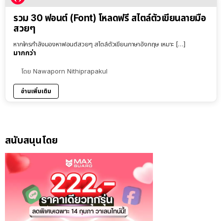
รวม 30 ฟอนต์ (Font) โหลดฟรี สไตล์ตัวเขียนลายมือ
สวยๆ
หากใครกำลังมองหาฟอนต์สวยๆ สไตล์ตัวเขียนภาษาอังกฤษ เหมาะ […]
มากกว่า
โดย
Nawaporn Nithiprapakul
อ่านเพิ่มเติม
สนับสนุนโดย