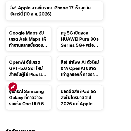
ลือ! Apple อาจขึ้นราคา iPhone 17 เร็วสุดวัน
จันทร์นี้ (10 ส.ค. 2026)
Google Maps อัป
ทรู 5G เปิดจอง
เกรด Ask Maps ให้
HUAWEI Pura 90s
ทำงานหลายขั้นตอนได้
Series 5G+ พร้อม
เช่น สั่งอาหาร,
ส่วนลดสูงสุด 19,400
ติดตามขนส่ง
บาท
OpenAI อัปเกรด
ลือ! ลำโพง AI ตัวใหม่
สาธารณะ
GPT-5.6 Sol ใหม่
จาก OpenAI ขนาด
สำหรับผู้ใช้ Plus และ
เท่าลูกฮอกกี้ คาดราคา
Pro และขยาย GPT-
เริ่มราว 10,000 บาท
5.6 Luna ให้ผู้ใช้ฟรี
อุปกรณ์ Samsung
ยอดจัดส่ง iPad ลด
Galaxy ที่คาดว่าจะ
ลงในไตรมาส 2 ปี
รองรับ One UI 9.5
2026 แต่ Apple ยัง
ครองผู้นำตลาด
แท็บเล็ต