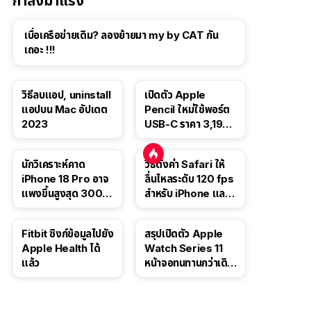
กำลังมาแรง
เบื่อเครือข่ายเดิม? ลองย้ายมา my by CAT กัน
เถอะ !!!
วิธีลบแอป, uninstall
เปิดตัว Apple
แอปบน Mac อัปเดต
Pencil ใหม่ใช้พอร์ต
2023
USB-C ราคา 3,190
บาท ขาย พ.ย. 2023
นี้
นักวิเคราะห์คาด
วิธีตั้งค่า Safari ให้
iPhone 18 Pro อาจ
ลื่นไหลระดับ 120 fps
แพงขึ้นสูงสุด 300
สำหรับ iPhone และ
ดอลลาร์ เริ่มต้นแตะ
iPad
1,399 ดอลลาร์
Fitbit ซิงก์ข้อมูลไปยัง
สรุปเปิดตัว Apple
Apple Health ได้
Watch Series 11
แล้ว
หน้าจอทนทานกว่าเดิม
2 เท่า เน้นฟีเจอร์
สุขภาพ