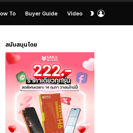
เข้า
สลับ
ow To
Buyer Guide
Video
สู่
ผิว
ระบบ
40:16
สนับสนุนโดย