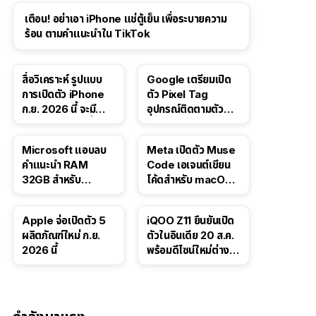
เตือน! อย่าเอา iPhone แช่ตู้เย็น เพื่อระบายความ
ร้อน ตามคำแนะนำใน TikTok
สื่อวิเคราะห์ รูปแบบ
Google เตรียมเปิด
การเปิดตัว iPhone
ตัว Pixel Tag
ก.ย. 2026 นี้ จะมี
อุปกรณ์ติดตามตัว
“ชีวิตชีวา” มากขึ้น
ราคาเดียวกับ AirTag
Microsoft แอบลบ
Meta เปิดตัว Muse
คำแนะนำ RAM
Code เอเจนต์เขียน
32GB สำหรับ
โค้ดสำหรับ macOS
Windows 11 ออก
และ Linux
จากเว็บตัวเอง
Apple จ่อเปิดตัว 5
iQOO Z11 ยืนยันเปิด
ผลิตภัณฑ์ใหม่ ก.ย.
ตัวในอินเดีย 20 ส.ค.
2026 นี้
พร้อมดีไซน์ใหม่ต่าง
จากรุ่นจีน