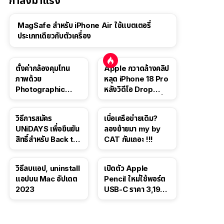
กำลังมาแรง
MagSafe สำหรับ iPhone Air ใช้แบตเตอรี่
ประเภทเดียวกับตัวเครื่อง
ตั้งค่ากล้องคุมโทน
Apple กวาดล้างคลิป
ภาพด้วย
หลุด iPhone 18 Pro
Photographic
หลังวิดีโอ Drop
Style ใน iPhone 16,
Test ปลิวหายจากสื่อ
iPhone 16 Pro
โซเชียล
วิธีการสมัคร
เบื่อเครือข่ายเดิม?
UNiDAYS เพื่อยืนยัน
ลองย้ายมา my by
สิทธิ์สำหรับ Back to
CAT กันเถอะ !!!
School 2565
วิธีลบแอป, uninstall
เปิดตัว Apple
แอปบน Mac อัปเดต
Pencil ใหม่ใช้พอร์ต
2023
USB-C ราคา 3,190
บาท ขาย พ.ย. 2023
นี้