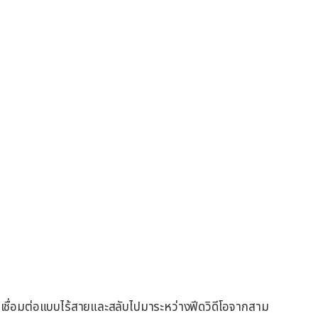
เชื่อมต่อแบบไร้สายและสลับไปมาระหว่างฟีดวิดีโอจากสาม