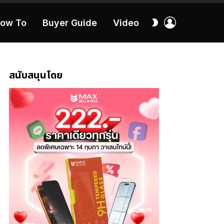
เข้า
สลับ
ow To
Buyer Guide
Video
สู่
ผิว
ระบบ
40:16
สนับสนุนโดย