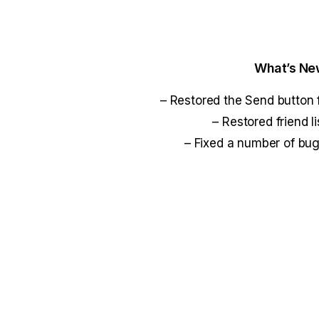
What’s New
– Restored the Send butto
– Restored friend l
– Fixed a number of bug