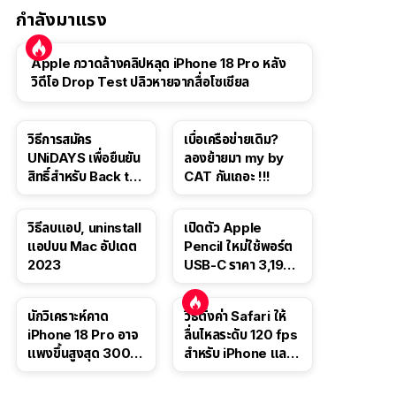
กำลังมาแรง
Apple กวาดล้างคลิปหลุด iPhone 18 Pro หลัง
วิดีโอ Drop Test ปลิวหายจากสื่อโซเชียล
วิธีการสมัคร
เบื่อเครือข่ายเดิม?
UNiDAYS เพื่อยืนยัน
ลองย้ายมา my by
สิทธิ์สำหรับ Back to
CAT กันเถอะ !!!
School 2565
วิธีลบแอป, uninstall
เปิดตัว Apple
แอปบน Mac อัปเดต
Pencil ใหม่ใช้พอร์ต
2023
USB-C ราคา 3,190
บาท ขาย พ.ย. 2023
นี้
นักวิเคราะห์คาด
วิธีตั้งค่า Safari ให้
iPhone 18 Pro อาจ
ลื่นไหลระดับ 120 fps
แพงขึ้นสูงสุด 300
สำหรับ iPhone และ
ดอลลาร์ เริ่มต้นแตะ
iPad
1,399 ดอลลาร์