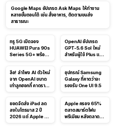
Google Maps อัปเกรด Ask Maps ให้ทำงาน
หลายขั้นตอนได้ เช่น สั่งอาหาร, ติดตามขนส่ง
สาธารณะ
ทรู 5G เปิดจอง
OpenAI อัปเกรด
HUAWEI Pura 90s
GPT-5.6 Sol ใหม่
Series 5G+ พร้อม
สำหรับผู้ใช้ Plus และ
ส่วนลดสูงสุด 19,400
Pro และขยาย GPT-
บาท
5.6 Luna ให้ผู้ใช้ฟรี
ลือ! ลำโพง AI ตัวใหม่
อุปกรณ์ Samsung
จาก OpenAI ขนาด
Galaxy ที่คาดว่าจะ
เท่าลูกฮอกกี้ คาดราคา
รองรับ One UI 9.5
เริ่มราว 10,000 บาท
ยอดจัดส่ง iPad ลด
Apple ครอง 65%
ลงในไตรมาส 2 ปี
ตลาดสมาร์ตโฟน
2026 แต่ Apple ยัง
พรีเมียม หลังตลาดทำ
ครองผู้นำตลาด
สถิติสูงสุดใหม่
แท็บเล็ต