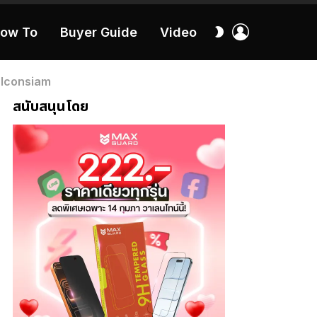
เข้า
สลับ
ow To
Buyer Guide
Video
สู่
ผิว
ระบบ
40:16
e Iconsiam
สนับสนุนโดย