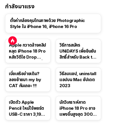
กำลังมาแรง
ตั้งค่ากล้องคุมโทนภาพด้วย Photographic
Style ใน iPhone 16, iPhone 16 Pro
Apple กวาดล้างคลิป
วิธีการสมัคร
หลุด iPhone 18 Pro
UNiDAYS เพื่อยืนยัน
หลังวิดีโอ Drop
สิทธิ์สำหรับ Back to
Test ปลิวหายจากสื่อ
School 2565
โซเชียล
เบื่อเครือข่ายเดิม?
วิธีลบแอป, uninstall
ลองย้ายมา my by
แอปบน Mac อัปเดต
CAT กันเถอะ !!!
2023
เปิดตัว Apple
นักวิเคราะห์คาด
Pencil ใหม่ใช้พอร์ต
iPhone 18 Pro อาจ
USB-C ราคา 3,190
แพงขึ้นสูงสุด 300
บาท ขาย พ.ย. 2023
ดอลลาร์ เริ่มต้นแตะ
นี้
1,399 ดอลลาร์