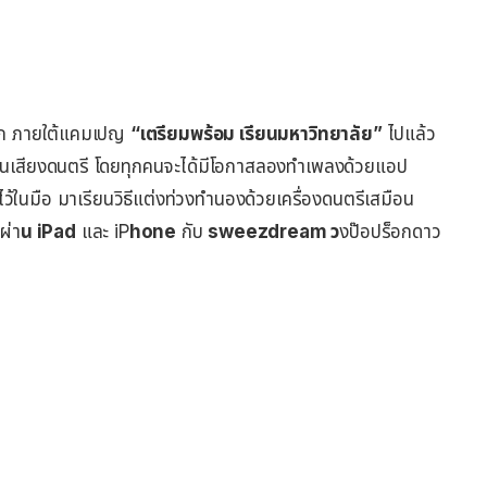
มแรก ภายใต้แคมเปญ
“เตรียมพร้อม เรียนมหาวิทยาลัย”
ไปแล้ว
ชื่นชอบในเสียงดนตรี โดยทุกคนจะได้มีโอกาสลองทำเพลงด้วยแอป
ว้ในมือ มาเรียนวิธีแต่งท่วงทำนองด้วยเครื่องดนตรีเสมือน
ผ่า
น iPad
และ iP
hone
กับ
sweezdream ว
งป๊อปร็อกดาว