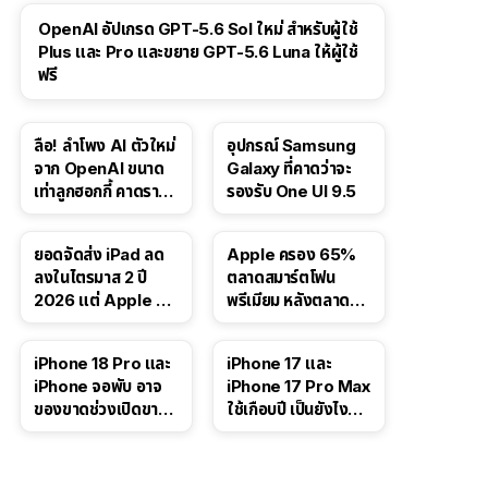
OpenAI อัปเกรด GPT-5.6 Sol ใหม่ สำหรับผู้ใช้
Plus และ Pro และขยาย GPT-5.6 Luna ให้ผู้ใช้
ฟรี
ลือ! ลำโพง AI ตัวใหม่
อุปกรณ์ Samsung
จาก OpenAI ขนาด
Galaxy ที่คาดว่าจะ
เท่าลูกฮอกกี้ คาดราคา
รองรับ One UI 9.5
เริ่มราว 10,000 บาท
ยอดจัดส่ง iPad ลด
Apple ครอง 65%
ลงในไตรมาส 2 ปี
ตลาดสมาร์ตโฟน
2026 แต่ Apple ยัง
พรีเมียม หลังตลาดทำ
ครองผู้นำตลาด
สถิติสูงสุดใหม่
แท็บเล็ต
41:47
iPhone 18 Pro และ
iPhone 17 และ
iPhone จอพับ อาจ
iPhone 17 Pro Max
ของขาดช่วงเปิดขาย
ใช้เกือบปี เป็นยังไง
จากปัญหา DRAM
บ้าง — เล่า
ประสบการณ์จริง