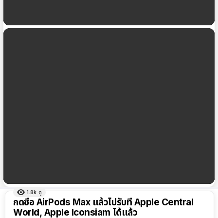
Apple Iconsiam ร่วมเฉลิมฉลอง Pride Month จัด
Today at Apple เซสชั่นพิเศษ
Apple Iconsiam, Apple Central World ปิดทำการ
ชั่วคราว ตั้งแต่ 20 ก.ค. 64 เป็นต้นไป
1.8k
ดู
ผลลัพธ์
กดซื้อ AirPods Max แล้วไปรับที่ Apple Central
ทั้งหมด
World, Apple Iconsiam ได้แล้ว