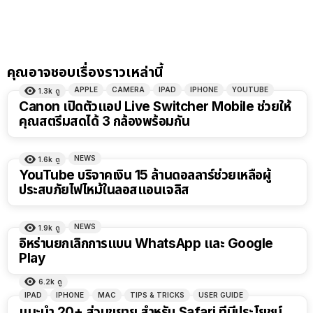
คุณอาจชอบเรื่องราวเหล่านี้
APPLE
CAMERA
IPAD
IPHONE
YOUTUBE
1.3k
ดู
Canon เปิดตัวแอป Live Switcher Mobile ช่วยให้
คุณสตรีมสดได้ 3 กล้องพร้อมกัน
NEWS
1.6k
ดู
YouTube บริจาคเงิน 15 ล้านดอลลาร์ช่วยเหลือผู้
ประสบภัยไฟไหม้ในลอสแอนเจลิส
NEWS
1.9k
ดู
อิหร่านยกเลิกการแบน WhatsApp และ Google
Play
6.2k
ดู
IPAD
IPHONE
MAC
TIPS & TRICKS
USER GUIDE
แนะนำ 20+ ส่วนขยาย สำหรับ Safari ที่มีประโยชน์