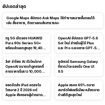
อัปเดตล่าสุด
Google Maps อัปเกรด Ask Maps ให้ทำงานหลายขั้นตอนได้
เช่น สั่งอาหาร, ติดตามขนส่งสาธารณะ
ทรู 5G เปิดจอง HUAWEI
OpenAI อัปเกรด GPT-5.6
Pura 90s Series 5G+
Sol ใหม่ สำหรับผู้ใช้ Plus
พร้อมส่วนลดสูงสุด 19,400
และ Pro และขยาย GPT-5.6
บาท
Luna ให้ผู้ใช้ฟรี
ลือ! ลำโพง AI ตัวใหม่จาก
อุปกรณ์ Samsung Galaxy
OpenAI ขนาดเท่าลูกฮอกกี้
ที่คาดว่าจะรองรับ One UI
คาดราคาเริ่มราว 10,000
9.5
บาท
ยอดจัดส่ง iPad ลดลงใน
Apple ครอง 65% ตลาด
ไตรมาส 2 ปี 2026 แต่
สมาร์ตโฟนพรีเมียม หลังตลาด
Apple ยังครองผู้นำตลาด
ทำสถิติสูงสุดใหม่
แท็บเล็ต