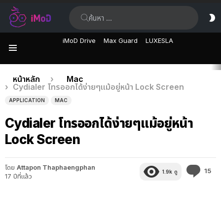
ค้นหา:
ส
ผิ
iMoD Drive
Max Guard
LUXESLA
เมนู
เรื่อง
คุณอยู่ที่นี่:
หน้าหลัก
Mac
Cydialer โทรออกได้ง่ายๆแม้อยู่หน้า Lock Screen
ล่าสุด
APPLICATION
MAC
Cydialer โทรออกได้ง่ายๆแม้อยู่หน้า
Lock Screen
โดย
Attapon Thaphaengphan
คว
15
1.9k
ดู
17 ปีที่แล้ว
คิด
เห็