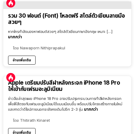
รวม 30 ฟอนต์ (Font) โหลดฟรี สไตล์ตัวเขียนลายมือ
สวยๆ
หากใครกำลังมองหาฟอนต์สวยๆ สไตล์ตัวเขียนภาษาอังกฤษ เหมาะ […]
มากกว่า
โดย
Nawaporn Nithiprapakul
อ่านเพิ่มเติม
Apple เตรียมปรับสีฝาหลังกระจก iPhone 18 Pro
ให้เข้ากับเฟรมอะลูมิเนียม
ข่าวลือล่าสุดเผย iPhone 18 Pro อาจปรับปรุงกระบวนการทำสีฝาหลังกระจก
เพื่อให้สีตรงกับเฟรมอะลูมิเนียมได้แนบเนียนขึ้น พร้อมปรับโครงสร้างภายในใหม่
มากกว่า
และคาดว่าดีไซน์ภายนอกจะยังคงเดิมไปอีก 2-3 รุ่น
โดย
Thitirath Kinaret
อ่านเพิ่มเติม