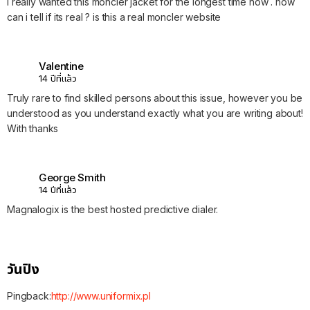
i really wanted this moncler jacket for the longest time now . how
can i tell if its real ? is this a real moncler website
Valentine
14 ปีที่แล้ว
Truly rare to find skilled persons about this issue, however you be
understood as you understand exactly what you are writing about!
With thanks
George Smith
14 ปีที่แล้ว
Magnalogix is the best hosted predictive dialer.
วันปิง
Pingback:
http://www.uniformix.pl