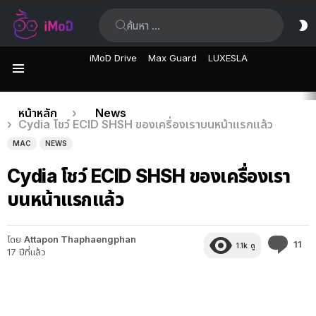
ค้นหา:
ส
ผิ
iMoD Drive
Max Guard
LUXESLA
เมนู
เรื่อง
คุณอยู่ที่นี่:
หน้าหลัก
News
Cydia โชว์ ECID SHSH ของเครื่องเราบนหน้าแรกแล้ว
ล่าสุด
MAC
NEWS
Cydia โชว์ ECID SHSH ของเครื่องเรา
บนหน้าแรกแล้ว
โดย
Attapon Thaphaengphan
คว
11
1.1k
ดู
17 ปีที่แล้ว
คิด
เห็