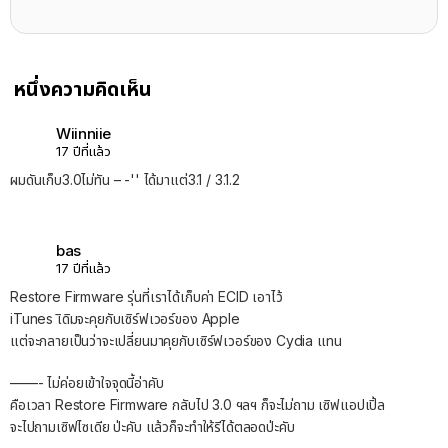
หนึ่งความคิดเห็น
Wiinniie
17 ปีที่แล้ว
ผมดันเก็บ3.0ไม่ทัน – -'' ได้มาแต่3.1 / 3.1.2
bas
17 ปีที่แล้ว
Restore Firmware รุ่นที่เราได้เก็บค่า ECID เอาไว้
iTunes เิดิมจะคุยกับเซิร์ฟเวอร์ของ Apple
แต่จะกลายเป็นว่าจะเปลี่ยนมาคุยกับเซิร์ฟเวอร์ของ Cydia แทน
——- ไม่ค่อยเข้าใจจุดนี้อ่าคับ
คือเวลา Restore Firmware กลับไป 3.0 ฯลฯ ก็จะไม่ถาม เซิฟแอปเปิ้ล
จะไปถามเซิฟไซเดีย ป่ะคับ แล้วก็จะทำให้รีได้ตลอดป่ะคับ