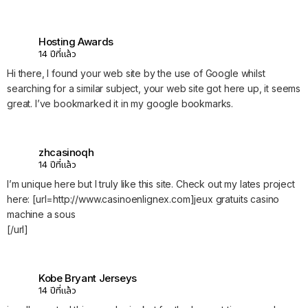
Hosting Awards
14 ปีที่แล้ว
Hi there, I found your web site by the use of Google whilst
searching for a similar subject, your web site got here up, it seems
great. I’ve bookmarked it in my google bookmarks.
zhcasinoqh
14 ปีที่แล้ว
I’m unique here but I truly like this site. Check out my lates project
here: [url=http://www.casinoenlignex.com]jeux gratuits casino
machine a sous
[/url]
Kobe Bryant Jerseys
14 ปีที่แล้ว