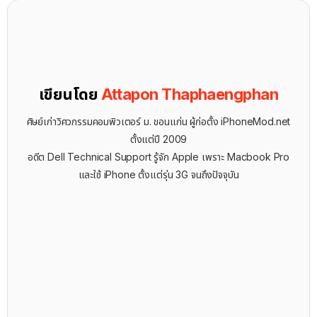
เขียนโดย
Attapon Thaphaengphan
ศิษย์เก่าวิศวกรรมคอมพิวเตอร์ ม. ขอนแก่น ผู้ก่อตั้ง iPhoneMod.net
ตั้งแต่ปี 2009
อดีต Dell Technical Support รู้จัก ​Apple เพราะ Macbook Pro
และใช้ iPhone ตั้งแต่รุ่น 3G จนถึงปัจจุบัน