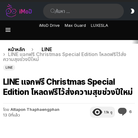
ค้นหา:
ส
ผิ
iMoD Drive
Max Guard
LUXESLA
เมนู
เรื่อง
คุณอยู่ที่นี่:
หน้าหลัก
LINE
LINE แจกฟรี Christmas Special Edition โหลดฟรีไว้ส่ง
ล่าสุด
ความสุขช่วงปีใหม่
LINE
LINE แจกฟรี Christmas Special
Edition โหลดฟรีไว้ส่งความสุขช่วงปีใหม่
โดย
Attapon Thaphaengphan
คว
6
1.1k
ดู
13 ปีที่แล้ว
คิด
เห็