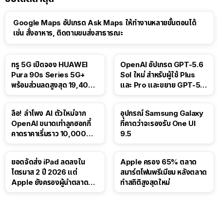
Google Maps อัปเกรด Ask Maps ให้ทำงานหลายขั้นตอนได้
เช่น สั่งอาหาร, ติดตามขนส่งสาธารณะ
ทรู 5G เปิดจอง HUAWEI
OpenAI อัปเกรด GPT-5.6
Pura 90s Series 5G+
Sol ใหม่ สำหรับผู้ใช้ Plus
พร้อมส่วนลดสูงสุด 19,400
และ Pro และขยาย GPT-5.6
บาท
Luna ให้ผู้ใช้ฟรี
ลือ! ลำโพง AI ตัวใหม่จาก
อุปกรณ์ Samsung Galaxy
OpenAI ขนาดเท่าลูกฮอกกี้
ที่คาดว่าจะรองรับ One UI
คาดราคาเริ่มราว 10,000
9.5
บาท
ยอดจัดส่ง iPad ลดลงใน
Apple ครอง 65% ตลาด
ไตรมาส 2 ปี 2026 แต่
สมาร์ตโฟนพรีเมียม หลังตลาด
Apple ยังครองผู้นำตลาด
ทำสถิติสูงสุดใหม่
แท็บเล็ต