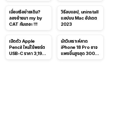
Test ปลิวหายจากสื่อ
School 2565
โซเชียล
เบื่อเครือข่ายเดิม?
วิธีลบแอป, uninstall
ลองย้ายมา my by
แอปบน Mac อัปเดต
CAT กันเถอะ !!!
2023
เปิดตัว Apple
นักวิเคราะห์คาด
Pencil ใหม่ใช้พอร์ต
iPhone 18 Pro อาจ
USB-C ราคา 3,190
แพงขึ้นสูงสุด 300
บาท ขาย พ.ย. 2023
ดอลลาร์ เริ่มต้นแตะ
นี้
1,399 ดอลลาร์