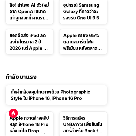
บาท
5.6 Luna ให้ผู้ใช้ฟรี
ลือ! ลำโพง AI ตัวใหม่
อุปกรณ์ Samsung
จาก OpenAI ขนาด
Galaxy ที่คาดว่าจะ
เท่าลูกฮอกกี้ คาดราคา
รองรับ One UI 9.5
เริ่มราว 10,000 บาท
ยอดจัดส่ง iPad ลด
Apple ครอง 65%
ลงในไตรมาส 2 ปี
ตลาดสมาร์ตโฟน
2026 แต่ Apple ยัง
พรีเมียม หลังตลาดทำ
ครองผู้นำตลาด
สถิติสูงสุดใหม่
แท็บเล็ต
กำลังมาแรง
ตั้งค่ากล้องคุมโทนภาพด้วย Photographic
Style ใน iPhone 16, iPhone 16 Pro
Apple กวาดล้างคลิป
วิธีการสมัคร
หลุด iPhone 18 Pro
UNiDAYS เพื่อยืนยัน
หลังวิดีโอ Drop
สิทธิ์สำหรับ Back to