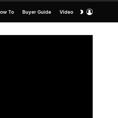
เข้า
สลับ
ow To
Buyer Guide
Video
สู่
ผิว
ระบบ
40:16