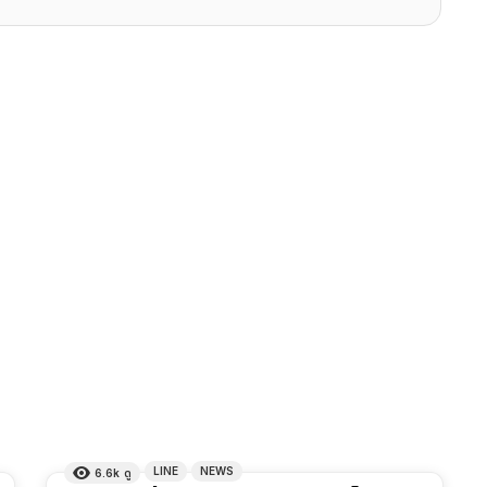
LINE
NEWS
6.6k
ดู