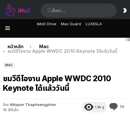
ค้นหา:
ส
ผิ
iMoD Drive
Max Guard
LUXESLA
เมนู
เรื่อง
คุณอยู่ที่นี่:
หน้าหลัก
Mac
ชมวีดีโองาน Apple WWDC 2010 Keynote ได้แล้ววันนี้
ล่าสุด
MAC
ชมวีดีโองาน Apple WWDC 2010
Keynote ได้แล้ววันนี้
โดย
Attapon Thaphaengphan
คว
13
1.3k
ดู
16 ปีที่แล้ว
คิด
เห็