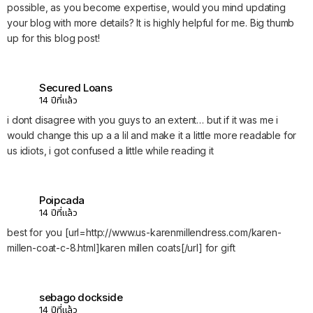
possible, as you become expertise, would you mind updating
your blog with more details? It is highly helpful for me. Big thumb
up for this blog post!
Secured Loans
14 ปีที่แล้ว
i dont disagree with you guys to an extent… but if it was me i
would change this up a a lil and make it a little more readable for
us idiots, i got confused a little while reading it
Poipcada
14 ปีที่แล้ว
best for you [url=http://www.us-karenmillendress.com/karen-
millen-coat-c-8.html]karen millen coats[/url] for gift
sebago dockside
14 ปีที่แล้ว