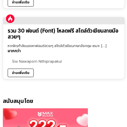
อ่านเพิ่มเติม
รวม 30 ฟอนต์ (Font) โหลดฟรี สไตล์ตัวเขียนลายมือ
สวยๆ
หากใครกำลังมองหาฟอนต์สวยๆ สไตล์ตัวเขียนภาษาอังกฤษ เหมาะ […]
มากกว่า
โดย
Nawaporn Nithiprapakul
อ่านเพิ่มเติม
สนับสนุนโดย