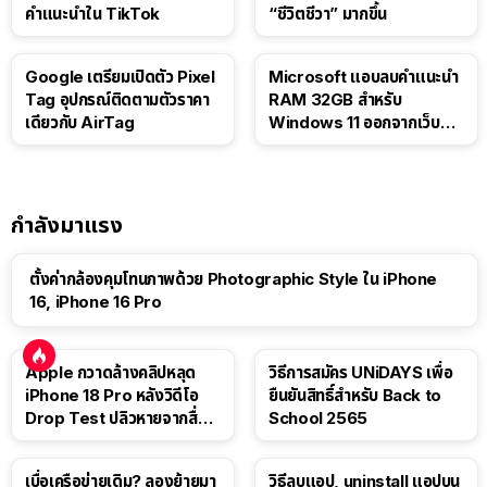
คำแนะนำใน TikTok
“ชีวิตชีวา” มากขึ้น
Google เตรียมเปิดตัว Pixel
Microsoft แอบลบคำแนะนำ
Tag อุปกรณ์ติดตามตัวราคา
RAM 32GB สำหรับ
เดียวกับ AirTag
Windows 11 ออกจากเว็บตัว
เอง
กำลังมาแรง
ตั้งค่ากล้องคุมโทนภาพด้วย Photographic Style ใน iPhone
16, iPhone 16 Pro
Apple กวาดล้างคลิปหลุด
วิธีการสมัคร UNiDAYS เพื่อ
iPhone 18 Pro หลังวิดีโอ
ยืนยันสิทธิ์สำหรับ Back to
Drop Test ปลิวหายจากสื่อ
School 2565
โซเชียล
เบื่อเครือข่ายเดิม? ลองย้ายมา
วิธีลบแอป, uninstall แอปบน