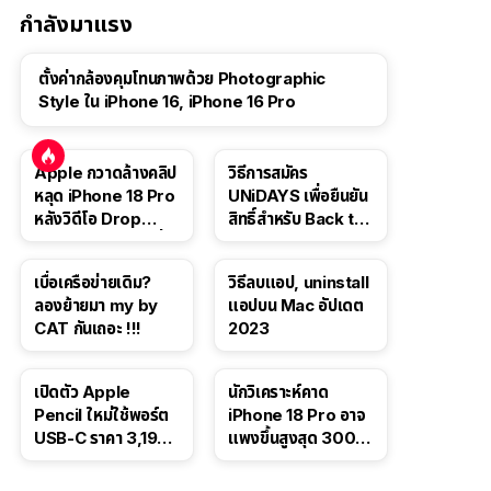
กำลังมาแรง
ตั้งค่ากล้องคุมโทนภาพด้วย Photographic
Style ใน iPhone 16, iPhone 16 Pro
Apple กวาดล้างคลิป
วิธีการสมัคร
หลุด iPhone 18 Pro
UNiDAYS เพื่อยืนยัน
หลังวิดีโอ Drop
สิทธิ์สำหรับ Back to
Test ปลิวหายจากสื่อ
School 2565
โซเชียล
เบื่อเครือข่ายเดิม?
วิธีลบแอป, uninstall
ลองย้ายมา my by
แอปบน Mac อัปเดต
CAT กันเถอะ !!!
2023
เปิดตัว Apple
นักวิเคราะห์คาด
Pencil ใหม่ใช้พอร์ต
iPhone 18 Pro อาจ
USB-C ราคา 3,190
แพงขึ้นสูงสุด 300
บาท ขาย พ.ย. 2023
ดอลลาร์ เริ่มต้นแตะ
นี้
1,399 ดอลลาร์