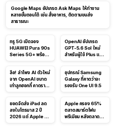
Google Maps อัปเกรด Ask Maps ให้ทำงาน
หลายขั้นตอนได้ เช่น สั่งอาหาร, ติดตามขนส่ง
สาธารณะ
ทรู 5G เปิดจอง
OpenAI อัปเกรด
HUAWEI Pura 90s
GPT-5.6 Sol ใหม่
Series 5G+ พร้อม
สำหรับผู้ใช้ Plus และ
ส่วนลดสูงสุด 19,400
Pro และขยาย GPT-
บาท
5.6 Luna ให้ผู้ใช้ฟรี
ลือ! ลำโพง AI ตัวใหม่
อุปกรณ์ Samsung
จาก OpenAI ขนาด
Galaxy ที่คาดว่าจะ
เท่าลูกฮอกกี้ คาดราคา
รองรับ One UI 9.5
เริ่มราว 10,000 บาท
ยอดจัดส่ง iPad ลด
Apple ครอง 65%
ลงในไตรมาส 2 ปี
ตลาดสมาร์ตโฟน
2026 แต่ Apple ยัง
พรีเมียม หลังตลาดทำ
ครองผู้นำตลาด
สถิติสูงสุดใหม่
แท็บเล็ต