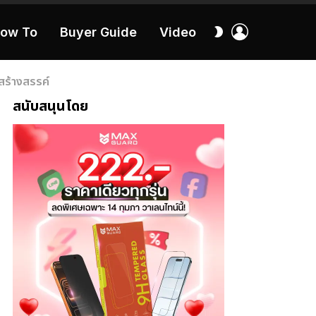
เข้า
สลับ
ow To
Buyer Guide
Video
สู่
ผิว
ระบบ
40:16
สร้างสรรค์
สนับสนุนโดย