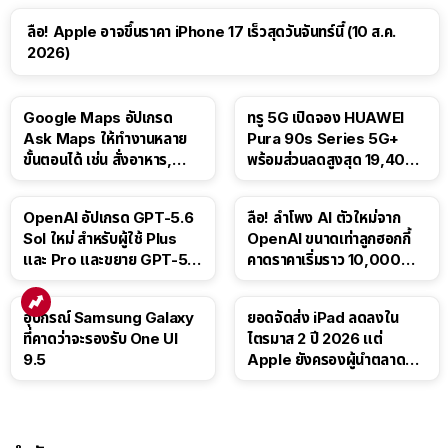
ลือ! Apple อาจขึ้นราคา iPhone 17 เร็วสุดวันจันทร์นี้ (10 ส.ค.
2026)
Google Maps อัปเกรด
ทรู 5G เปิดจอง HUAWEI
Ask Maps ให้ทำงานหลาย
Pura 90s Series 5G+
ขั้นตอนได้ เช่น สั่งอาหาร,
พร้อมส่วนลดสูงสุด 19,400
ติดตามขนส่งสาธารณะ
บาท
OpenAI อัปเกรด GPT-5.6
ลือ! ลำโพง AI ตัวใหม่จาก
Sol ใหม่ สำหรับผู้ใช้ Plus
OpenAI ขนาดเท่าลูกฮอกกี้
และ Pro และขยาย GPT-5.6
คาดราคาเริ่มราว 10,000
Luna ให้ผู้ใช้ฟรี
บาท
อุปกรณ์ Samsung Galaxy
ยอดจัดส่ง iPad ลดลงใน
ที่คาดว่าจะรองรับ One UI
ไตรมาส 2 ปี 2026 แต่
9.5
Apple ยังครองผู้นำตลาด
แท็บเล็ต