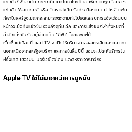
แข่งขันกีฬาสดนั้นง่ายกว่าที่เคยเป็นมาโดยที่คุณเพียงแค่พูด “ชมการ
แข่งขัน Warriors” หรือ “การแข่งขัน Cubs มีคะแนนเท่าไหร่” แฟน
กีฬาในสหรัฐอเมริกาจะสามารถติดตามทีมโปรดและรับการแจ้งเตือนบน
หน้าจอเมื่อทีมแข่งขัน รวมถึงดูทีม ลีก และการแข่งขันกีฬาทั้งหมดที่
กำลังแข่งขันกันอยู่ผ่านแท็บ “กีฬา” โดยเฉพาะได้
เริ่มตั้งแต่เดือนนี้ แอป TV จะเปิดให้บริการในออสเตรเลียและแคนาดา
นอกเหนือจากสหรัฐอเมริกา และภายในสิ้นปีนี้ แอปจะเปิดให้บริการใน
ฝรั่งเศส เยอรมนี นอร์เวย์ สวีเดน และสหราชอาณาจักร
Apple TV ใช้ได้มากกว่าการดูหนัง