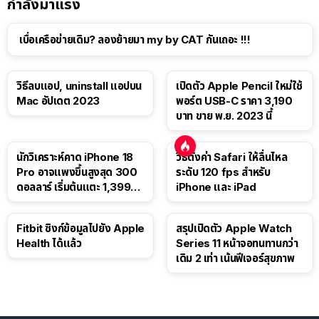
กำลังมาแรง
เบื่อเครือข่ายเดิม? ลองย้ายมา my by CAT กันเถอะ !!!
วิธีลบแอป, uninstall แอปบน
เปิดตัว Apple Pencil ใหม่ใช้
Mac อัปเดต 2023
พอร์ต USB-C ราคา 3,190
บาท ขาย พ.ย. 2023 นี้
นักวิเคราะห์คาด iPhone 18
วิธีตั้งค่า Safari ให้ลื่นไหล
Pro อาจแพงขึ้นสูงสุด 300
ระดับ 120 fps สำหรับ
ดอลลาร์ เริ่มต้นแตะ 1,399
iPhone และ iPad
ดอลลาร์
Fitbit ซิงก์ข้อมูลไปยัง Apple
สรุปเปิดตัว Apple Watch
Health ได้แล้ว
Series 11 หน้าจอทนทานกว่า
เดิม 2 เท่า เน้นฟีเจอร์สุขภาพ