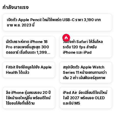
กำลังมาแรง
เปิดตัว Apple Pencil ใหม่ใช้พอร์ต USB-C ราคา 3,190 บาท
ขาย พ.ย. 2023 นี้
นักวิเคราะห์คาด iPhone 18
วิธีตั้งค่า Safari ให้ลื่นไหล
Pro อาจแพงขึ้นสูงสุด 300
ระดับ 120 fps สำหรับ
ดอลลาร์ เริ่มต้นแตะ 1,399
iPhone และ iPad
ดอลลาร์
Fitbit ซิงก์ข้อมูลไปยัง Apple
สรุปเปิดตัว Apple Watch
Health ได้แล้ว
Series 11 หน้าจอทนทานกว่า
เดิม 2 เท่า เน้นฟีเจอร์สุขภาพ
ลือ iPhone รุ่นครบรอบ 20 ปี
iPad Air จ่อเปลี่ยนดีไซน์ใหม่
ใช้หน้าจอใหญ่ขึ้น พร้อมดีไซน์
ในปี 2027 พร้อมจอ OLED
ไร้ขอบโค้งทั้งสี่ด้าน
และชิป M5